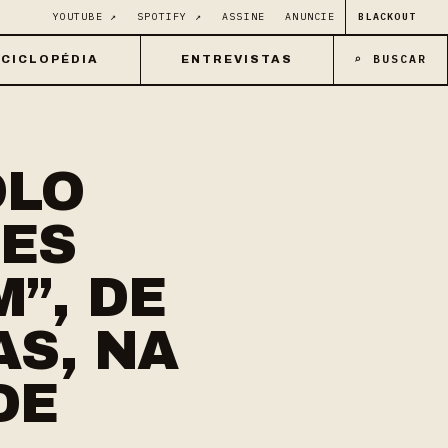
YOUTUBE ↗
SPOTIFY ↗
ASSINE
ANUNCIE
BLACKOUT
⌕ BUSCAR
CICLOPÉDIA
ENTREVISTAS
OLO
RES
”, DE
AS, NA
DE