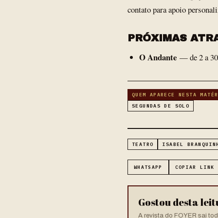
contato para apoio personali
PRÓXIMAS ATR
O Andante
— de 2 a 30 
QUEM APARECE NESTA MATÉ
SEGUNDAS DE SOLO
TEATRO
ISABEL BRANQUIN
WHATSAPP
COPIAR LINK
Gostou desta lei
A revista do FOYER sai toda