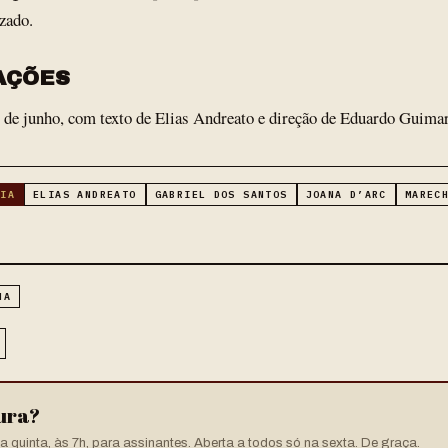
zado.
AÇÕES
de junho, com texto de Elias Andreato e direção de Eduardo Guimar
RIA
ELIAS ANDREATO
GABRIEL DOS SANTOS
JOANA D’ARC
MAREC
HA
tura?
 quinta, às 7h, para assinantes. Aberta a todos só na sexta. De graça.