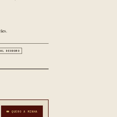
ães.
HAL DEODORO
🎟 QUERO A MINHA