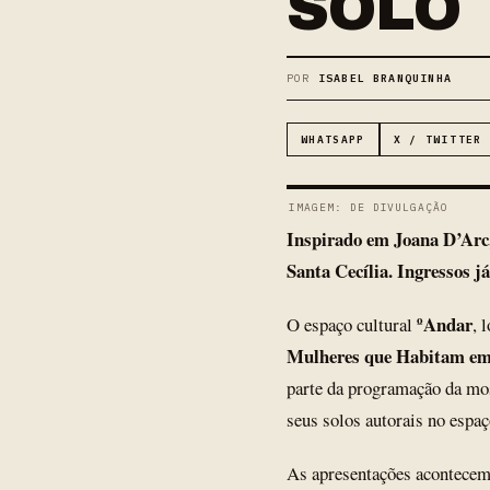
SOLO
POR
ISABEL BRANQUINHA
WHATSAPP
X / TWITTER
IMAGEM: DE DIVULGAÇÃO
Inspirado em Joana D’Arc, 
Santa Cecília. Ingressos j
ºAndar
O espaço cultural
, 
Mulheres que Habitam e
parte da programação da mo
seus solos autorais no espaç
As apresentações acontecem