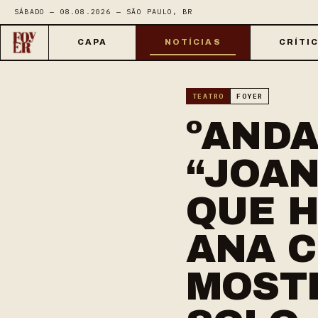
SÁBADO — 08.08.2026 — SÃO PAULO, BR
CAPA
NOTÍCIAS
CRÍTI
TEATRO
FOYER
ºANDA
“JOA
QUE H
ANA C
MOST