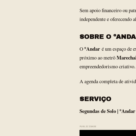
Sem apoio financeiro ou patro
independente e oferecendo al
SOBRE O ºAND
ºAndar
O
é um espaço de exp
Marecha
próximo ao metrô
empreendedorismo criativo.
A agenda completa de ativida
SERVIÇO
Segundas de Solo | ºAndar
PUBLICIDADE