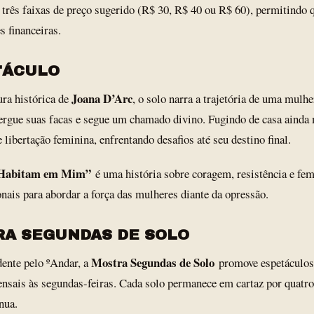
três faixas de preço sugerido (R$ 30, R$ 40 ou R$ 60), permitindo 
s financeiras.
TÁCULO
Joana D’Arc
ura histórica de
, o solo narra a trajetória de uma mul
, ergue suas facas e segue um chamado divino. Fugindo de casa ainda
e libertação feminina, enfrentando desafios até seu destino final.
e Habitam em Mim”
é uma história sobre coragem, resistência e f
onais para abordar a força das mulheres diante da opressão.
RA SEGUNDAS DE SOLO
Mostra Segundas de Solo
ente pelo ºAndar, a
promove espetáculos 
nsais às segundas-feiras. Cada solo permanece em cartaz por quatr
nua.