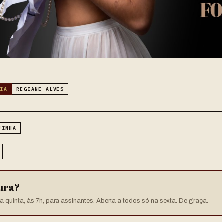
RIA
REGIANE ALVES
UINHA
tura?
 quinta, às 7h, para assinantes. Aberta a todos só na sexta. De graça.