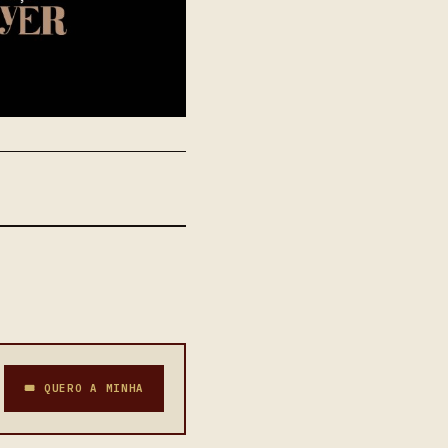
🎟 QUERO A MINHA