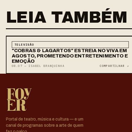
LEIA TAMBÉM
TELEVISÃO
"COBRAS & LAGARTOS" ESTREIA NO VIVA EM
AGOSTO, PROMETENDO ENTRETENIMENTO E
EMOÇÃO
08.07 — ISABEL BRANQUINHA
COMPARTILHAR ↗
Portal de teatro, música e cultura — e um
canal de programas sobre a arte de quem
faz o palco.