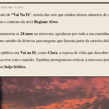
 REGIANE ALVES
“Vai Na Fé
tulo de
”, novela das sete que rendeu ótimos números de 
Regiane Alves
im o contrato da atriz
.
24 anos
comemorou os
na emissora, agradeceu por toda a sua caminha
m carinho de diversas personagens que fizeram parte da carreira del
Vai na Fé
Clara
o público em
, como
, a esposa do vilão que descobr
a teve com o marido. Também protagonizou críticas à emissora por 
beijo lésbico
iam
.