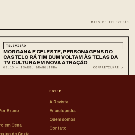
MAIS DE TELEVISÃO
TELEVISÃO
MORGANA E CELESTE, PERSONAGENS DO
CASTELO RÁ TIM BUM VOLTAM ÀS TELAS DA
TV CULTURA EM NOVA ATRAÇÃO
09.10 — ISABEL BRANQUINHA
COMPARTILHAR ↗
FOYER
r
A Revista
 Por Bruno
Enciclopédia
Quem somos
tro em Cena
Contato
Coxixo de Coxia