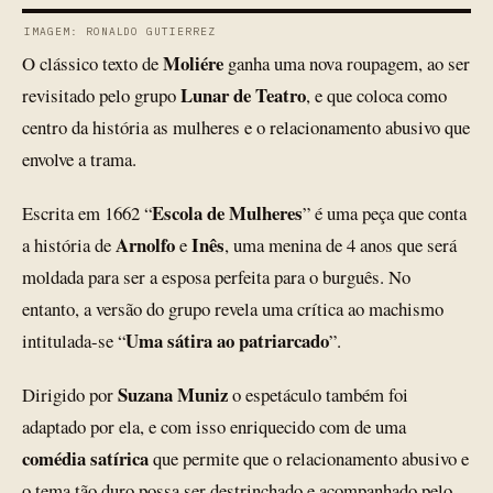
IMAGEM: RONALDO GUTIERREZ
Moliére
O clássico texto de
ganha uma nova roupagem, ao ser
Lunar de Teatro
revisitado pelo grupo
, e que coloca como
centro da história as mulheres e o relacionamento abusivo que
envolve a trama.
Escola de Mulheres
Escrita em 1662 “
” é uma peça que conta
Arnolfo
Inês
a história de
e
, uma menina de 4 anos que será
moldada para ser a esposa perfeita para o burguês. No
entanto, a versão do grupo revela uma crítica ao machismo
Uma sátira ao patriarcado
intitulada-se “
”.
Suzana Muniz
Dirigido por
o espetáculo também foi
adaptado por ela, e com isso enriquecido com de uma
comédia satírica
que permite que o relacionamento abusivo e
o tema tão duro possa ser destrinchado e acompanhado pelo