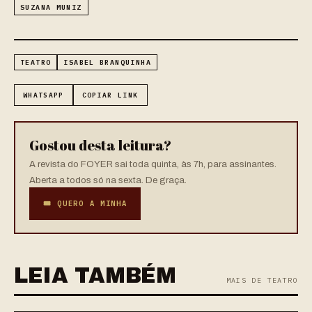
SUZANA MUNIZ
TEATRO
ISABEL BRANQUINHA
WHATSAPP
COPIAR LINK
Gostou desta leitura?
A revista do FOYER sai toda quinta, às 7h, para assinantes.
Aberta a todos só na sexta. De graça.
🎟 QUERO A MINHA
LEIA TAMBÉM
MAIS DE TEATRO