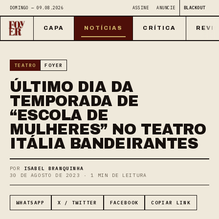
DOMINGO — 09.08.2026
ASSINE
ANUNCIE
BLACKOUT
CAPA
NOTÍCIAS
CRÍTICA
REVI
TEATRO
FOYER
ÚLTIMO DIA DA
TEMPORADA DE
“ESCOLA DE
MULHERES” NO TEATRO
ITÁLIA BANDEIRANTES
POR
ISABEL BRANQUINHA
30 DE AGOSTO DE 2023 · 1 MIN DE LEITURA
WHATSAPP
X / TWITTER
FACEBOOK
COPIAR LINK