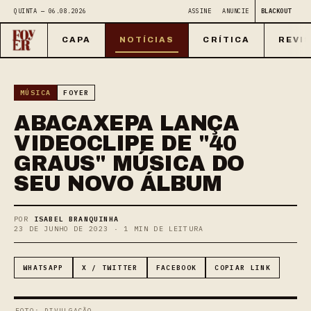
QUINTA — 06.08.2026
ASSINE
ANUNCIE
BLACKOUT
CAPA
NOTÍCIAS
CRÍTICA
REVI
MÚSICA
FOYER
ABACAXEPA LANÇA
VIDEOCLIPE DE "40
GRAUS" MÚSICA DO
SEU NOVO ÁLBUM
POR
ISABEL BRANQUINHA
23 DE JUNHO DE 2023 · 1 MIN DE LEITURA
WHATSAPP
X / TWITTER
FACEBOOK
COPIAR LINK
FOTO: DIVULGAÇÃO