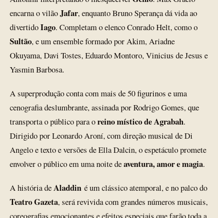
Jafar
encarna o vilão
, enquanto Bruno Sperança dá vida ao
Iago
divertido
. Completam o elenco Conrado Helt, como o
Sultão
, e um ensemble formado por Akim, Ariadne
Okuyama, Davi Tostes, Eduardo Montoro, Vinicius de Jesus e
Yasmin Barbosa.
A superprodução conta com mais de 50 figurinos e uma
cenografia deslumbrante, assinada por Rodrigo Gomes, que
reino místico de Agrabah
transporta o público para o
.
Dirigido por Leonardo Aroní, com direção musical de Di
Angelo e texto e versões de Ella Dalcin, o espetáculo promete
aventura, amor e magia
envolver o público em uma noite de
.
Aladdin
A história de
é um clássico atemporal, e no palco do
Teatro Gazeta
, será revivida com grandes números musicais,
coreografias emocionantes e efeitos especiais que farão toda a