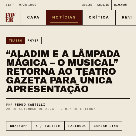
SEXTA — 07.08.2026
ASSINE
ANUNCIE
BLACKOUT
CAPA
NOTÍCIAS
CRÍTICA
REVI
TEATRO
FOYER
“ALADIM E A LÂMPADA
MÁGICA – O MUSICAL”
RETORNA AO TEATRO
GAZETA PARA ÚNICA
APRESENTAÇÃO
POR
PEDRO CANTELLI
20 DE SETEMBRO DE 2024 · 2 MIN DE LEITURA
WHATSAPP
X / TWITTER
FACEBOOK
COPIAR LINK