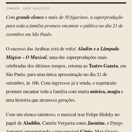
IMAGEM: CAIO GALLUCCI
Com
grande elenco
e mais de 50 figurinos, a superprodução
para toda a família promete encantar o público no dia 21 de
setembro em São Paulo.
O sucesso das Arábias está de volta!
Aladim e a Lâmpada
Mágica – O Musical
, uma das superproduções mais
Teatro Gazeta
celebradas dos últimos tempos, retorna ao
, em
São Paulo, para uma única apresentação no dia 21 de
setembro, às 16h. Com ingressos já à venda, o espetáculo
música, magia
promete encantar toda a família com muita
e
uma história que atravessa gerações.
Com um elenco talentoso, o musical traz Felipe Hideky no
Aladdin
Jasmine
papel de
, Camila Vergasta como
, e Dyego
Gênio
Antonini interpretando o inesquecível
. Max Gracio