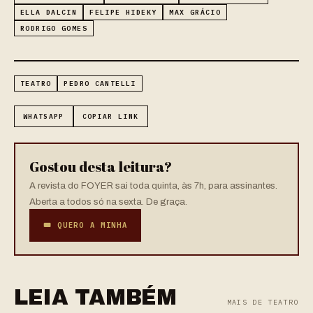
ELLA DALCIN
FELIPE HIDEKY
MAX GRÁCIO
RODRIGO GOMES
TEATRO
PEDRO CANTELLI
WHATSAPP
COPIAR LINK
Gostou desta leitura?
A revista do FOYER sai toda quinta, às 7h, para assinantes.
Aberta a todos só na sexta. De graça.
🎟 QUERO A MINHA
LEIA TAMBÉM
MAIS DE TEATRO