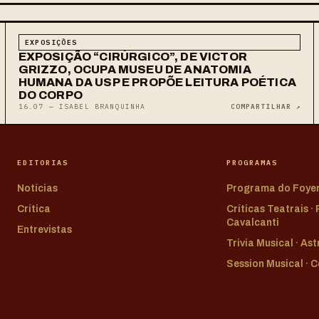
EXPOSIÇÕES
EXPOSIÇÃO “CIRÚRGICO”, DE VICTOR
GRIZZO, OCUPA MUSEU DE ANATOMIA
HUMANA DA USP E PROPÕE LEITURA POÉTICA
DO CORPO
16.07 — ISABEL BRANQUINHA
COMPARTILHAR ↗
EDITORIAS
PROGRAMAS
Notícias
Programa do Foye
Crítica
Críticas Teatrais ·
Cavalcanti
Entrevistas
Trivia Musical · As
Session Musical · 