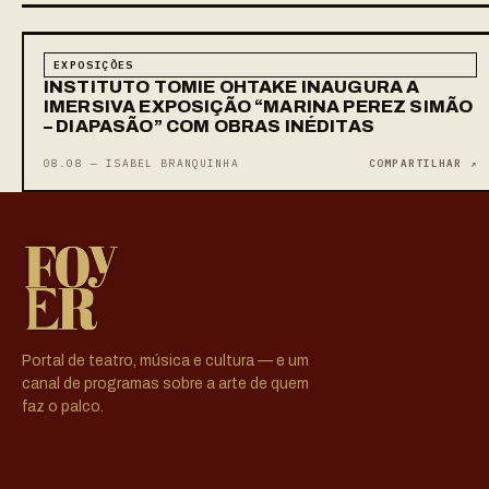
EXPOSIÇÕES
INSTITUTO TOMIE OHTAKE INAUGURA A
IMERSIVA EXPOSIÇÃO “MARINA PEREZ SIMÃO
– DIAPASÃO” COM OBRAS INÉDITAS
08.08 — ISABEL BRANQUINHA
COMPARTILHAR ↗
Portal de teatro, música e cultura — e um
canal de programas sobre a arte de quem
faz o palco.