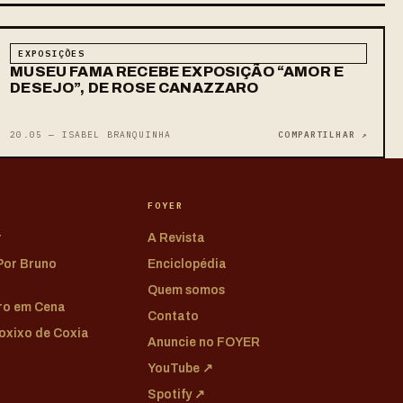
EXPOSIÇÕES
MUSEU FAMA RECEBE EXPOSIÇÃO “AMOR E
DESEJO”, DE ROSE CANAZZARO
20.05 — ISABEL BRANQUINHA
COMPARTILHAR ↗
FOYER
r
A Revista
 Por Bruno
Enciclopédia
Quem somos
tro em Cena
Contato
Coxixo de Coxia
Anuncie no FOYER
YouTube ↗
Spotify ↗