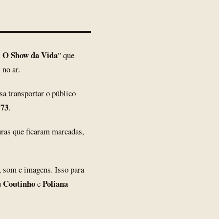
- O Show da Vida
” que
 no ar.
sa transportar o público
 73
.
uras que ficaram marcadas,
, som e imagens. Isso para
 Coutinho
Poliana
e