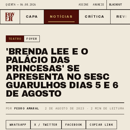
QUINTA — 06.08.2026
ASSINE
ANUNCIE
BLACKOUT
CAPA
NOTÍCIAS
CRÍTICA
REVI
TEATRO
FOYER
'BRENDA LEE E O
PALÁCIO DAS
PRINCESAS' SE
APRESENTA NO SESC
GUARULHOS DIAS 5 E 6
DE AGOSTO
POR
PEDRO AMARAL
2 DE AGOSTO DE 2023 · 2 MIN DE LEITURA
WHATSAPP
X / TWITTER
FACEBOOK
COPIAR LINK