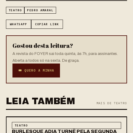
TEATRO
PEDRO AMARAL
WHATSAPP
COPIAR LINK
Gostou desta leitura?
A revista do FOYER sai toda quinta, às 7h, para assinantes.
Aberta a todos só na sexta. De graça.
🎟 QUERO A MINHA
LEIA TAMBÉM
MAIS DE TEATRO
TEATRO
BURLESQUE ADIA TURNÊ PELA SEGUNDA