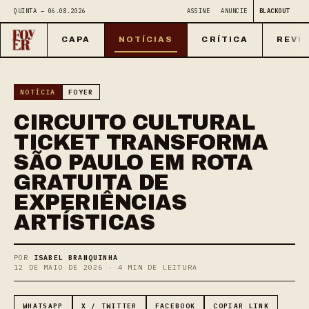
QUINTA — 06.08.2026
ASSINE
ANUNCIE
BLACKOUT
CAPA
NOTÍCIAS
CRÍTICA
REVI
NOTÍCIA
FOYER
CIRCUITO CULTURAL
TICKET TRANSFORMA
SÃO PAULO EM ROTA
GRATUITA DE
EXPERIÊNCIAS
ARTÍSTICAS
POR
ISABEL BRANQUINHA
12 DE MAIO DE 2026 · 4 MIN DE LEITURA
WHATSAPP
X / TWITTER
FACEBOOK
COPIAR LINK