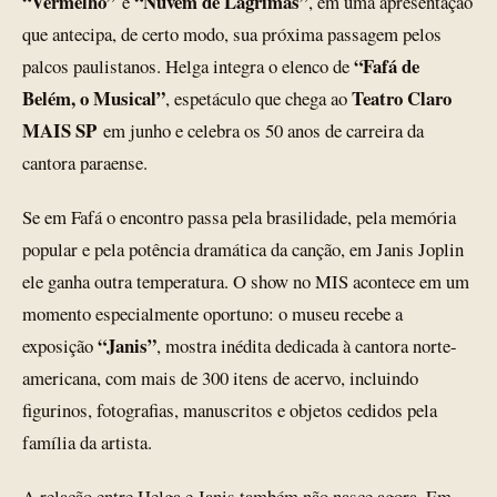
“Vermelho”
“Nuvem de Lágrimas”
e
, em uma apresentação
que antecipa, de certo modo, sua próxima passagem pelos
“Fafá de
palcos paulistanos. Helga integra o elenco de
Belém, o Musical”
Teatro Claro
, espetáculo que chega ao
MAIS SP
em junho e celebra os 50 anos de carreira da
cantora paraense.
Se em Fafá o encontro passa pela brasilidade, pela memória
popular e pela potência dramática da canção, em Janis Joplin
ele ganha outra temperatura. O show no MIS acontece em um
momento especialmente oportuno: o museu recebe a
“Janis”
exposição
, mostra inédita dedicada à cantora norte-
americana, com mais de 300 itens de acervo, incluindo
figurinos, fotografias, manuscritos e objetos cedidos pela
família da artista.
A relação entre Helga e Janis também não nasce agora. Em