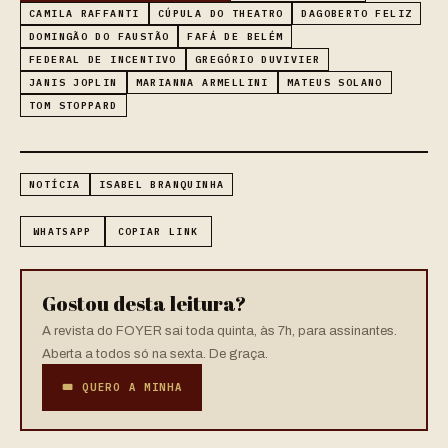
CAMILA RAFFANTI
CÚPULA DO THEATRO
DAGOBERTO FELIZ
DOMINGÃO DO FAUSTÃO
FAFÁ DE BELÉM
FEDERAL DE INCENTIVO
GREGÓRIO DUVIVIER
JANIS JOPLIN
MARIANNA ARMELLINI
MATEUS SOLANO
TOM STOPPARD
NOTÍCIA
ISABEL BRANQUINHA
WHATSAPP
COPIAR LINK
Gostou desta leitura?
A revista do FOYER sai toda quinta, às 7h, para assinantes.
Aberta a todos só na sexta. De graça.
🎟 QUERO A MINHA