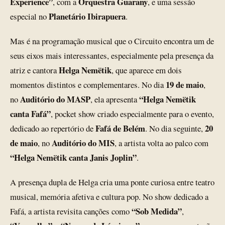
Experience”
Orquestra Guarany
, com a
, e uma sessão
Planetário Ibirapuera
especial no
.
Mas é na programação musical que o Circuito encontra um de
seus eixos mais interessantes, especialmente pela presença da
Helga Nemëtik
atriz e cantora
, que aparece em dois
19 de maio
momentos distintos e complementares. No dia
,
Auditório do MASP
“Helga Nemëtik
no
, ela apresenta
canta Fafá”
, pocket show criado especialmente para o evento,
Fafá de Belém
20
dedicado ao repertório de
. No dia seguinte,
de maio
Auditório do MIS
, no
, a artista volta ao palco com
“Helga Nemëtik canta Janis Joplin”
.
A presença dupla de Helga cria uma ponte curiosa entre teatro
musical, memória afetiva e cultura pop. No show dedicado a
“Sob Medida”
Fafá, a artista revisita canções como
,