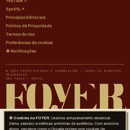
YouTube ↗
Spotify ↗
Princípios Editoriais
Política de Privacidade
Termos de Uso
Preferências de cookies
🔔 Notificações
© 2026 FOYER ESTÚDIO E COMUNICAÇÃO — TODOS OS DIREITOS
RESERVADOS
SÃO PAULO — BRASIL
🍪 Cookies no FOYER.
Usamos armazenamento essencial
(tema, sessão) e métricas anônimas de audiência. Com anúncios
ativos, parceiros como o Google podem usar cookies de