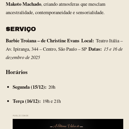
Makoto Machado
, criando atmosferas que mesclam
ancestralidade, contemporaneidade e sensorialidade.
SERVIÇO
Barbie Troiana – de Christine Evans
Local:
Teatro Itália –
Datas:
Av. Ipiranga, 344 – Centro, São Paulo – SP
15 e 16 de
dezembro de 2025
Horários
Segunda (15/12):
20h
Terça (16/12):
19h e 21h
PUBLICIDADE