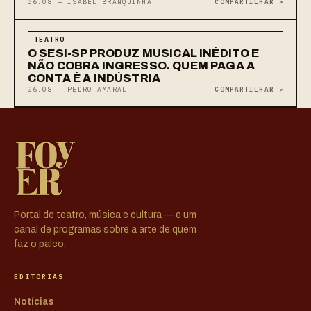
06.08 — ISABEL BRANQUINHA
COMPARTILHAR ↗
TEATRO
O SESI-SP PRODUZ MUSICAL INÉDITO E
NÃO COBRA INGRESSO. QUEM PAGA A
CONTA É A INDÚSTRIA
06.08 — PEDRO AMARAL
COMPARTILHAR ↗
Portal de teatro, música e cultura — e um
canal de programas sobre a arte de quem
faz o palco.
EDITORIAS
Notícias