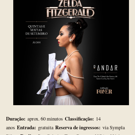
Duração:
Classificação:
aprox. 60 minutos
14
Entrada:
Reserva de ingressos:
anos
gratuita
via Sympla