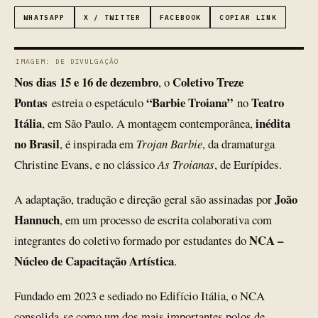
WHATSAPP
X / TWITTER
FACEBOOK
COPIAR LINK
IMAGEM: DE DIVULGAÇÃO
Nos dias 15 e 16 de dezembro
Coletivo Treze
, o
Pontas
“Barbie Troiana”
Teatro
estreia o espetáculo
no
Itália
inédita
, em São Paulo. A montagem contemporânea,
no Brasil
, é inspirada em
Trojan Barbie
, da dramaturga
Christine Evans, e no clássico
As Troianas
, de Eurípides.
João
A adaptação, tradução e direção geral são assinadas por
Hannuch
, em um processo de escrita colaborativa com
NCA –
integrantes do coletivo formado por estudantes do
Núcleo de Capacitação Artística
.
Fundado em 2023 e sediado no Edifício Itália, o NCA
consolida-se como um dos mais importantes polos de