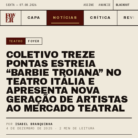
SEXTA — 07.08.2026
ASSINE
ANUNCIE
BLACKOUT
CAPA
NOTÍCIAS
CRÍTICA
REVI
TEATRO
FOYER
COLETIVO TREZE
PONTAS ESTREIA
“BARBIE TROIANA” NO
TEATRO ITÁLIA E
APRESENTA NOVA
GERAÇÃO DE ARTISTAS
AO MERCADO TEATRAL
POR
ISABEL BRANQUINHA
4 DE DEZEMBRO DE 2025 · 2 MIN DE LEITURA