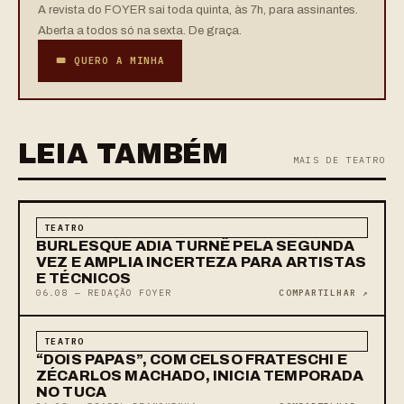
A revista do FOYER sai toda quinta, às 7h, para assinantes.
Aberta a todos só na sexta. De graça.
🎟 QUERO A MINHA
LEIA TAMBÉM
MAIS DE TEATRO
TEATRO
BURLESQUE ADIA TURNÊ PELA SEGUNDA
VEZ E AMPLIA INCERTEZA PARA ARTISTAS
E TÉCNICOS
06.08 — REDAÇÃO FOYER
COMPARTILHAR ↗
TEATRO
“DOIS PAPAS”, COM CELSO FRATESCHI E
ZÉCARLOS MACHADO, INICIA TEMPORADA
NO TUCA