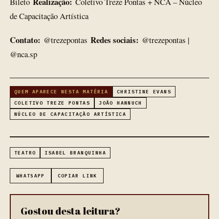
Realização:
Bileto
Coletivo Treze Pontas + NCA – Núcleo
de Capacitação Artística
Contato:
Redes sociais:
@trezepontas
@trezepontas |
@nca.sp
QUEM APARECE NESTA MATÉRIA
CHRISTINE EVANS
COLETIVO TREZE PONTAS
JOÃO HANNUCH
NÚCLEO DE CAPACITAÇÃO ARTÍSTICA
TEATRO
ISABEL BRANQUINHA
WHATSAPP
COPIAR LINK
Gostou desta leitura?