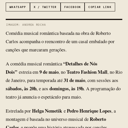
WHATSAPP
X / TWITTER
FACEBOOK
COPIAR LINK
IMAGEM: ANDREA ROCHA
Comédia musical romântica baseada na obra de Roberto
Carlos acompanha o reencontro de um casal embalado por
canções que marcaram gerações.
“Detalhes de Nós
A comédia musical romântica
Dois”
9 de maio
Teatro Fashion Mall
estreia em
, no
, no Rio
31 de maio
de Janeiro, para temporada até
, com sessões aos
sábados, às 20h
domingos, às 19h
, e aos
. A programação do
teatro já anuncia o espetáculo para maio.
Helga Nemetik
Pedro Henrique Lopes
Estrelada por
e
, a
Roberto
montagem é baseada no universo musical de
Carlos
e propõe uma história atravessada por canções