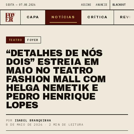
SEXTA — 07.08.2026
ASSINE
ANUNCIE
BLACKOUT
CAPA
NOTÍCIAS
CRÍTICA
REVI
TEATRO
FOYER
“DETALHES DE NÓS
DOIS” ESTREIA EM
MAIO NO TEATRO
FASHION MALL COM
HELGA NEMETIK E
PEDRO HENRIQUE
LOPES
POR
ISABEL BRANQUINHA
8 DE MAIO DE 2026 · 2 MIN DE LEITURA