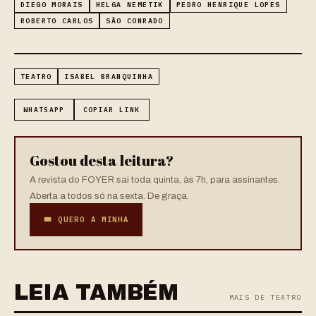
DIEGO MORAIS
HELGA NEMETIK
PEDRO HENRIQUE LOPES
ROBERTO CARLOS
SÃO CONRADO
TEATRO
ISABEL BRANQUINHA
WHATSAPP
COPIAR LINK
Gostou desta leitura?
A revista do FOYER sai toda quinta, às 7h, para assinantes.
Aberta a todos só na sexta. De graça.
🎟 QUERO A MINHA
LEIA TAMBÉM
MAIS DE TEATRO