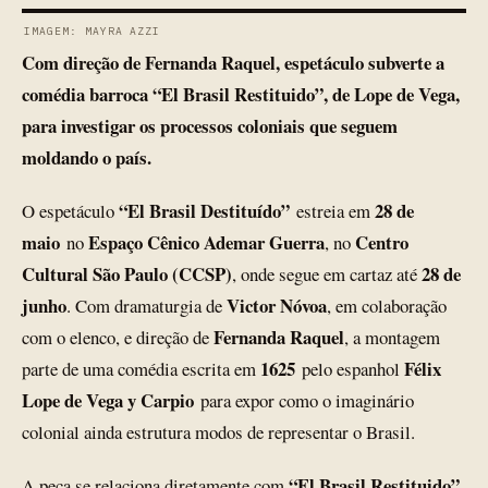
IMAGEM: MAYRA AZZI
Com direção de Fernanda Raquel, espetáculo subverte a
comédia barroca “El Brasil Restituido”, de Lope de Vega,
para investigar os processos coloniais que seguem
moldando o país.
“El Brasil Destituído”
28 de
O espetáculo
estreia em
maio
Espaço Cênico Ademar Guerra
Centro
no
, no
Cultural São Paulo (CCSP)
28 de
, onde segue em cartaz até
junho
Victor Nóvoa
. Com dramaturgia de
, em colaboração
Fernanda Raquel
com o elenco, e direção de
, a montagem
1625
Félix
parte de uma comédia escrita em
pelo espanhol
Lope de Vega y Carpio
para expor como o imaginário
colonial ainda estrutura modos de representar o Brasil.
“El Brasil Restituido”
A peça se relaciona diretamente com
,