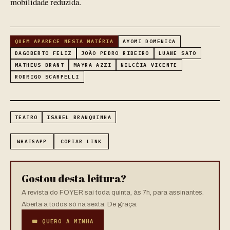
mobilidade reduzida.
QUEM APARECE NESTA MATÉRIA
AYOMI DOMENICA
DAGOBERTO FELIZ
JOÃO PEDRO RIBEIRO
LUANE SATO
MATHEUS BRANT
MAYRA AZZI
NILCÉIA VICENTE
RODRIGO SCARPELLI
TEATRO
ISABEL BRANQUINHA
WHATSAPP
COPIAR LINK
Gostou desta leitura?
A revista do FOYER sai toda quinta, às 7h, para assinantes.
Aberta a todos só na sexta. De graça.
🎟 QUERO A MINHA