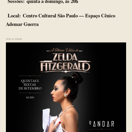
Sessões:
quinta a domingo, às 20h
Local:
Centro Cultural São Paulo — Espaço Cênico
Ademar Guerra
PUBLICIDADE