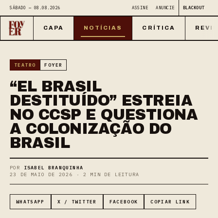
SÁBADO — 08.08.2026
ASSINE
ANUNCIE
BLACKOUT
CAPA
NOTÍCIAS
CRÍTICA
REVI
TEATRO
FOYER
“EL BRASIL
DESTITUÍDO” ESTREIA
NO CCSP E QUESTIONA
A COLONIZAÇÃO DO
BRASIL
POR
ISABEL BRANQUINHA
23 DE MAIO DE 2026 · 2 MIN DE LEITURA
WHATSAPP
X / TWITTER
FACEBOOK
COPIAR LINK