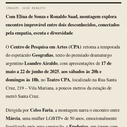
IMAGEM: JOSÉ RENGIFO
Com Elina de Souza e Ronaldo Saad, montagem explora
encontro improvável entre dois desconhecidos, conectados
pela empatia, escuta e diversidade
Centro de Pesquisa em Artes (CPA)
O
retoma a temporada
Geografias
do espetáculo
, texto do premiado dramaturgo
Leandro Airaldo
17 de
argentino
, com apresentações de
maio a 22 de junho de 2025
aos sábados às 20h e
,
domingos às 18h
Teatro CPA
, no
, localizado na Rua Santa
Cruz, 219 – Vila Mariana, a poucos metros da estação de
metrô Santa Cruz.
Celso Faria
Dirigida por
, a montagem narra o encontro entre
Márcia
, uma mulher LGBTP+ de 50 anos, emocionalmente
Frederico
fragilizada após uma separação, e
, um jovem com