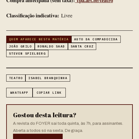
Compra antecipada (sem taxa):
cpa.art.br/teatro
Classificação indicativa:
Livre
QUEM APARECE NESTA MATÉRIA
AUTO DA COMPADECIDA
JOÃO GRILO
RONALDO SAAD
SANTA CRUZ
STEVEN SPIELBERG
TEATRO
ISABEL BRANQUINHA
WHATSAPP
COPIAR LINK
Gostou desta leitura?
A revista do FOYER sai toda quinta, às 7h, para assinantes.
Aberta a todos só na sexta. De graça.