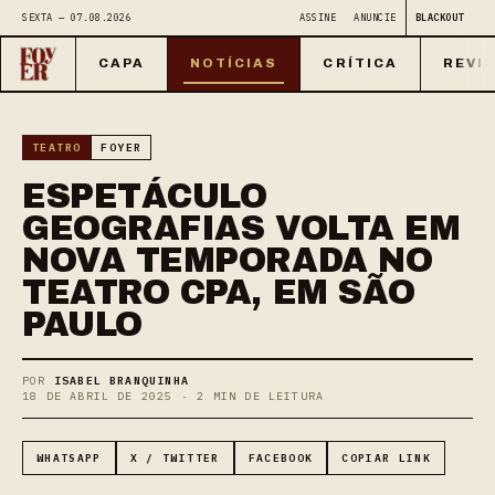
SEXTA — 07.08.2026
ASSINE
ANUNCIE
BLACKOUT
CAPA
NOTÍCIAS
CRÍTICA
REVI
TEATRO
FOYER
ESPETÁCULO
GEOGRAFIAS VOLTA EM
NOVA TEMPORADA NO
TEATRO CPA, EM SÃO
PAULO
POR
ISABEL BRANQUINHA
18 DE ABRIL DE 2025 · 2 MIN DE LEITURA
WHATSAPP
X / TWITTER
FACEBOOK
COPIAR LINK