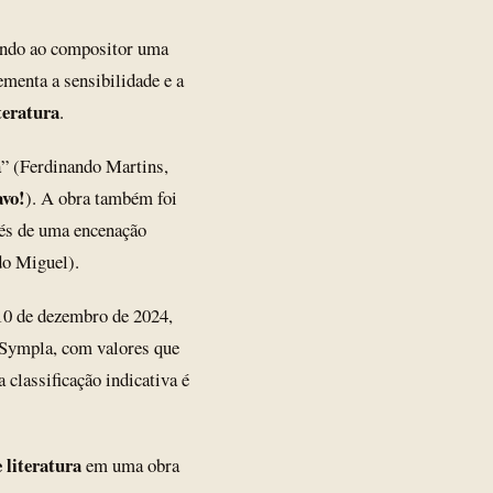
dendo ao compositor uma
ementa a sensibilidade e a
teratura
.
a” (Ferdinando Martins,
avo!
). A obra também foi
avés de uma encenação
do Miguel).
 10 de dezembro de 2024,
o Sympla, com valores que
 classificação indicativa é
 literatura
em uma obra