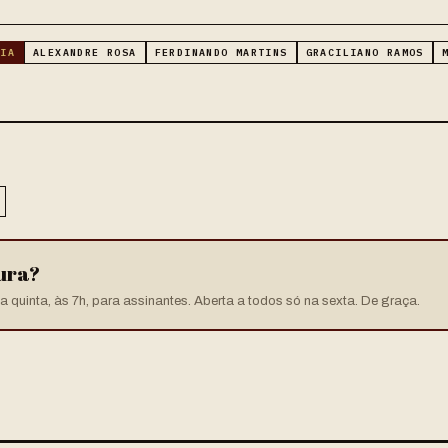
RIA
ALEXANDRE ROSA
FERDINANDO MARTINS
GRACILIANO RAMOS
tura?
 quinta, às 7h, para assinantes. Aberta a todos só na sexta. De graça.