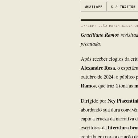
WHATSAPP
X / TWITTER
IMAGEM: JOÃO MARIA SILVA J
Graciliano Ramos
revisita
premiada.
Após receber elogios da crít
Alexandre Rosa
, o espetác
outubro de 2024, o público 
Ramos
m
, que traz à tona as
Ney Piacentin
Dirigido por
abordando sua dura convivênc
capta a crueza da narrativa
literatura bra
escritores da
contribuem para a criação 