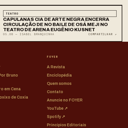
TEATRO
CAPULANAS CIA DE ARTE NEGRA ENCERRA
CIRCULAÇÃO DE NO BAILE DE OSÁ MEJI NO
TEATRO DE ARENA EUGÊNIO KUSNET
05.08 — ISABEL BRANQUINHA
COMPARTILHAR ↗
FOYER
r
A Revista
 Por Bruno
Enciclopédia
Quem somos
tro em Cena
Contato
Coxixo de Coxia
Anuncie no FOYER
YouTube ↗
Spotify ↗
Princípios Editoriais