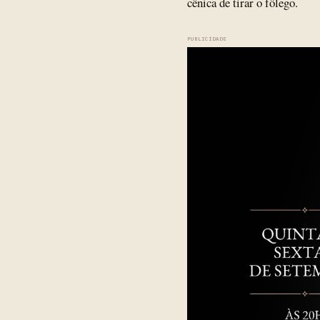
cênica de tirar o fôlego.
PUBLICIDADE