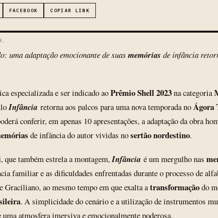
FACEBOOK
COPIAR LINK
R.
do: uma adaptação emocionante de suas
memórias
de infância reto
Prêmio Shell 2023
M
ica especializada e ser indicado ao
na categoria
Ágora 
ulo
Infância
retorna aos palcos para uma nova temporada no
poderá conferir, em apenas 10 apresentações, a adaptação da obra h
emórias
sertão nordestino
de infância do autor vividas no
.
i
me
, que também estrela a montagem,
Infância
é um mergulho nas
ia familiar e as dificuldades enfrentadas durante o processo de alf
transformação
 de Graciliano, ao mesmo tempo em que exalta a
do m
sileira
. A simplicidade do cenário e a utilização de instrumentos mu
de uma atmosfera imersiva e emocionalmente poderosa.