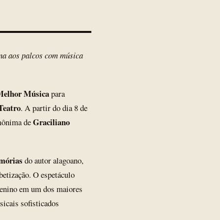
rna aos palcos com música
elhor Música
para
Teatro
. A partir do dia 8 de
Graciliano
omônima de
mórias
do autor alagoano,
abetização. O espetáculo
enino em um dos maiores
sicais sofisticados