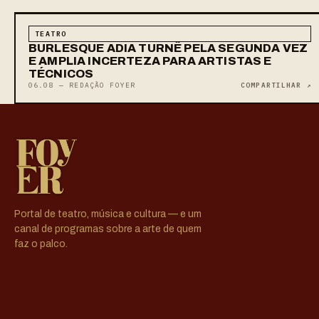
TEATRO
BURLESQUE ADIA TURNÊ PELA SEGUNDA VEZ
E AMPLIA INCERTEZA PARA ARTISTAS E
TÉCNICOS
06.08 — REDAÇÃO FOYER
COMPARTILHAR ↗
Portal de teatro, música e cultura — e um
canal de programas sobre a arte de quem
faz o palco.