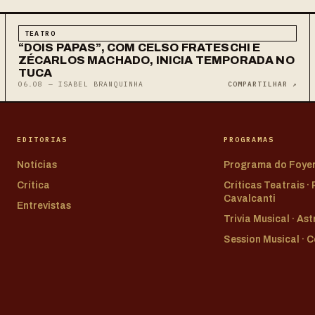
TEATRO
“DOIS PAPAS”, COM CELSO FRATESCHI E
ZÉCARLOS MACHADO, INICIA TEMPORADA NO
TUCA
06.08 — ISABEL BRANQUINHA
COMPARTILHAR ↗
EDITORIAS
PROGRAMAS
Notícias
Programa do Foye
Crítica
Críticas Teatrais ·
Cavalcanti
Entrevistas
Trivia Musical · As
Session Musical · 