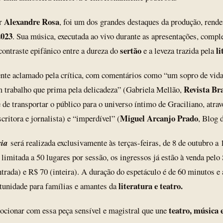
Alexandre Rosa
or
, foi um dos grandes destaques da produção, ren
2023
. Sua música, executada ao vivo durante as apresentações, compl
sertão
li
contraste epifânico entre a dureza do
e a leveza trazida pela
ente aclamado pela crítica, com comentários como “um sopro de vid
Revista Br
m trabalho que prima pela delicadeza” (Gabriela Mellão,
 de transportar o público para o universo íntimo de Graciliano, atr
Miguel Arcanjo Prado
scritora e jornalista) e “imperdível” (
, Blog 
cia
será realizada exclusivamente às terças-feiras, de 8 de outubro a
limitada a 50 lugares por sessão, os ingressos já estão à venda pel
rada) e R$ 70 (inteira). A duração do espetáculo é de 60 minutos e a
literatura e teatro.
tunidade para famílias e amantes da
teatro, música e
ocionar com essa peça sensível e magistral que une