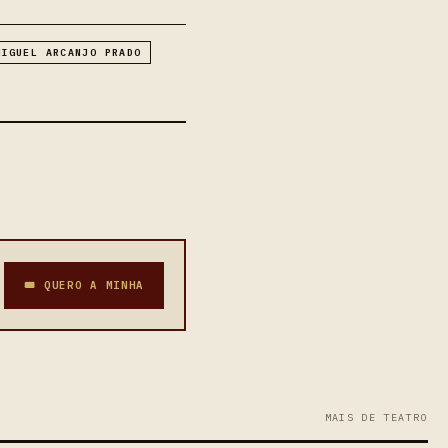
MIGUEL ARCANJO PRADO
🎟 QUERO A MINHA
MAIS DE TEATRO