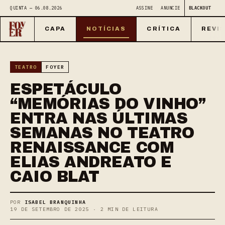
QUINTA — 06.08.2026
ASSINE
ANUNCIE
BLACKOUT
CAPA
NOTÍCIAS
CRÍTICA
REVI
TEATRO
FOYER
ESPETÁCULO
“MEMÓRIAS DO VINHO”
ENTRA NAS ÚLTIMAS
SEMANAS NO TEATRO
RENAISSANCE COM
ELIAS ANDREATO E
CAIO BLAT
POR
ISABEL BRANQUINHA
19 DE SETEMBRO DE 2025 · 2 MIN DE LEITURA