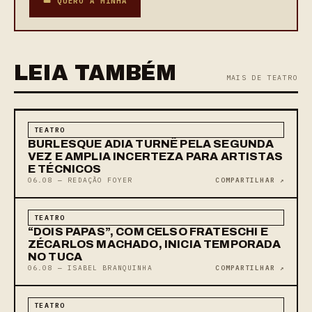
🎟 QUERO A MINHA
LEIA TAMBÉM
MAIS DE TEATRO
TEATRO
BURLESQUE ADIA TURNÊ PELA SEGUNDA
VEZ E AMPLIA INCERTEZA PARA ARTISTAS
E TÉCNICOS
06.08 — REDAÇÃO FOYER
COMPARTILHAR ↗
TEATRO
“DOIS PAPAS”, COM CELSO FRATESCHI E
ZÉCARLOS MACHADO, INICIA TEMPORADA
NO TUCA
06.08 — ISABEL BRANQUINHA
COMPARTILHAR ↗
TEATRO