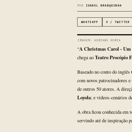
POR
ISABEL BRANQUINHA
WHATSAPP
X / TWITTER
IMAGEM: ADRIANO DORIA
A Christmas Carol - Um 
“
Teatro Procópio F
chega ao
Baseado no conto do inglês 
com novos patrocinadores e
de outros 50 atores. A direç
Loyola
; e vídeos-cenários 
A obra ficou conhecida em t
servindo até de inspiração 