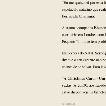
“Eu me apaixonei por essa hi
espetáculo natalino que real
Fernanda Chamma
.
Ebenez
A trama acompanha
escritório em Londres com
Pequeno Tim, que tem probl
Scroo
Na véspera do Natal,
diz que o seu espírito não 
chance de se salvar. Para iss
A Christmas Carol - Um 
“
sextas, às 20h30; aos sábado
estão disponíveis na bilheter
PUBLICIDADE