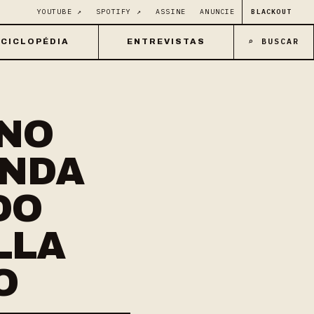
YOUTUBE ↗
SPOTIFY ↗
ASSINE
ANUNCIE
BLACKOUT
⌕ BUSCAR
CICLOPÉDIA
ENTREVISTAS
INO
ANDA
DO
LLA
O