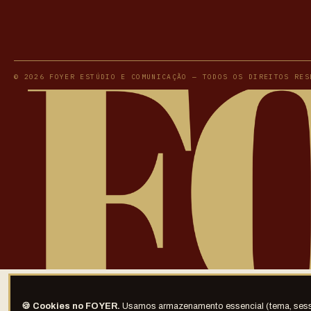
© 2026 FOYER ESTÚDIO E COMUNICAÇÃO — TODOS OS DIREITOS RES
🍪 Cookies no FOYER.
Usamos armazenamento essencial (tema, sessão