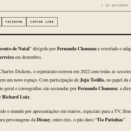
1 DE NOVEMBRO 
FACEBOOK
COPIAR LINK
conto de Natal
Fernanda Chamma
” dirigido por
e estrelado e ada
erreira
em dezembro.
Charles Dickens, o espetáculo estreou em 2022 com todas as sessões 
Juju Teófilo
 em um novo espaço. Com participação de
, no papel da
Fernanda Chamma
ão geral e coreografias são assinadas por
; a dir
Richard Luiz
de
.
odo o mundo por apresentações em teatros, especiais para a TV, fil
Disney
Tio Patinhas
para personagens da
, entre eles, o pão duro “
”.