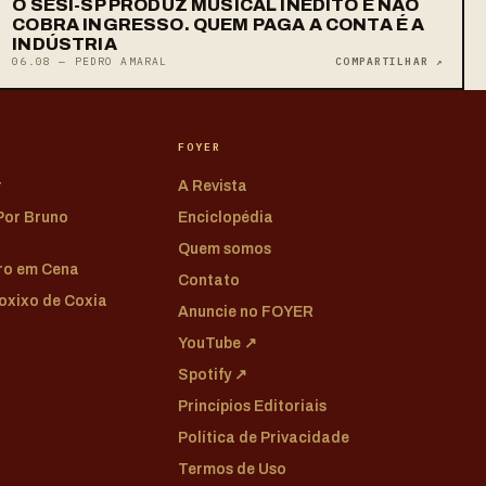
O SESI-SP PRODUZ MUSICAL INÉDITO E NÃO
COBRA INGRESSO. QUEM PAGA A CONTA É A
INDÚSTRIA
06.08 — PEDRO AMARAL
COMPARTILHAR ↗
FOYER
r
A Revista
 Por Bruno
Enciclopédia
Quem somos
tro em Cena
Contato
Coxixo de Coxia
Anuncie no FOYER
YouTube ↗
Spotify ↗
Princípios Editoriais
Política de Privacidade
Termos de Uso