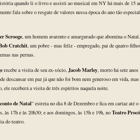
stória quando li o livro e assisti ao musical em NY há mais de 15 a
mente fala sobre o resgate de valores nessa época do ano tão especial!
er Scrooge
, um homem avarento e amargurado que abomina o Natal.
Bob Cratchit
, um pobre - mas feliz - empregado, pai de quatro filho
emas nas pernas.
ge
Jacob Marley
recebe a visita de seu ex-sócio,
, morto há sete ano
pode descansar em paz já que não foi bom nem generoso em vida, ma
o, ele receberá a visita de três espíritos naquela noite.
conto de Natal
” estreia no dia 8 de Dezembro e fica em cartaz até o
Teatro Procó
s, às 17h e às 20h30; e aos domingos, às 15h e 19h, no
ia do teatro.