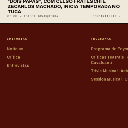
“DOIS PAPAS”, COM CELSO FRATESCHI E
ZÉCARLOS MACHADO, INICIA TEMPORADA NO
TUCA
06.08 — ISABEL BRANQUINHA
COMPARTILHAR ↗
EDITORIAS
PROGRAMAS
Notícias
Programa do Foye
Crítica
Críticas Teatrais ·
Cavalcanti
Entrevistas
Trivia Musical · As
Session Musical · 