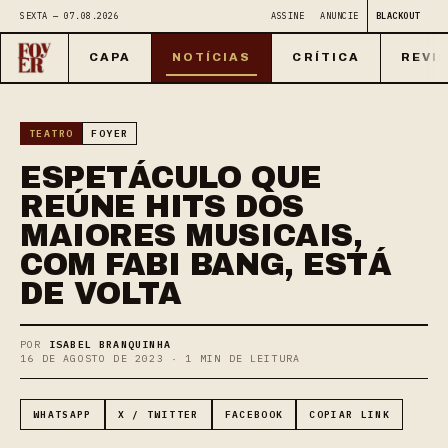
SEXTA — 07.08.2026
ASSINE
ANUNCIE
BLACKOUT
CAPA
NOTÍCIAS
CRÍTICA
REVI
TEATRO
FOYER
ESPETÁCULO QUE
REÚNE HITS DOS
MAIORES MUSICAIS,
COM FABI BANG, ESTÁ
DE VOLTA
POR
ISABEL BRANQUINHA
16 DE AGOSTO DE 2023 · 1 MIN DE LEITURA
WHATSAPP
X / TWITTER
FACEBOOK
COPIAR LINK