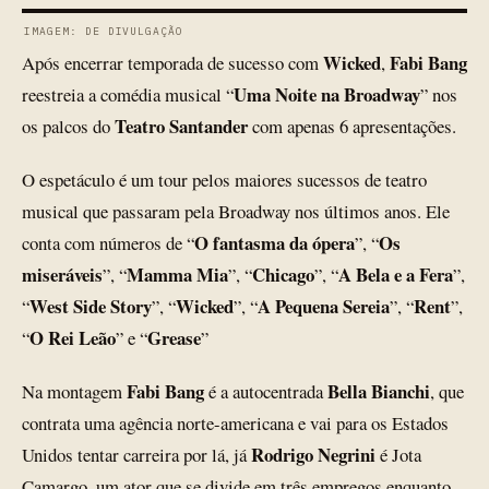
IMAGEM: DE DIVULGAÇÃO
Wicked
Fabi Bang
Após encerrar temporada de sucesso com
,
Uma Noite na Broadway
reestreia a comédia musical “
” nos
Teatro Santander
os palcos do
com apenas 6 apresentações.
O espetáculo é um tour pelos maiores sucessos de teatro
musical que passaram pela Broadway nos últimos anos. Ele
O fantasma da ópera
Os
conta com números de “
”, “
miseráveis
Mamma Mia
Chicago
A Bela e a Fera
”, “
”, “
”, “
”,
West Side Story
Wicked
A Pequena Sereia
Rent
“
”, “
”, “
”, “
”,
O Rei Leão
Grease
“
” e “
”
Fabi Bang
Bella Bianchi
Na montagem
é a autocentrada
, que
contrata uma agência norte-americana e vai para os Estados
Rodrigo Negrini
Unidos tentar carreira por lá, já
é Jota
Camargo, um ator que se divide em três empregos enquanto