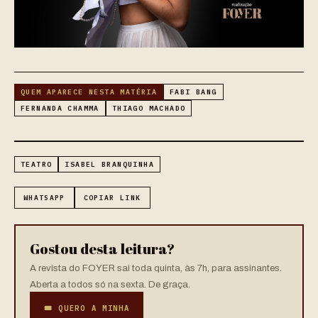
QUEM APARECE NESTA MATÉRIA
FABI BANG
FERNANDA CHAMMA
THIAGO MACHADO
TEATRO
ISABEL BRANQUINHA
WHATSAPP
COPIAR LINK
Gostou desta leitura?
A revista do FOYER sai toda quinta, às 7h, para assinantes.
Aberta a todos só na sexta. De graça.
🎟 QUERO A MINHA