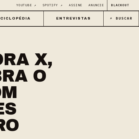
YOUTUBE ↗
SPOTIFY ↗
ASSINE
ANUNCIE
BLACKOUT
⌕ BUSCAR
CICLOPÉDIA
ENTREVISTAS
RA X,
BRA O
OM
ES
RO