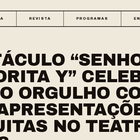
CA
REVISTA
PROGRAMAS
EN
ÁCULO “SENHO
RITA Y” CELE
DO ORGULHO C
 APRESENTAÇÕ
ITAS NO TEAT