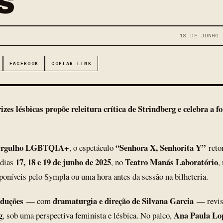
S
18 DE JUNHO 
FACEBOOK
COPIAR LINK
zes lésbicas propõe releitura crítica de Strindberg e celebra a f
Orgulho LGBTQIA+
“Senhora X, Senhorita Y”
, o espetáculo
retor
17, 18 e 19 de junho de 2025
Teatro Manás Laboratório
 dias
, no
,
poníveis pelo Sympla ou uma hora antes da sessão na bilheteria.
duções
dramaturgia e direção de Silvana Garcia
— com
— revisi
g
Ana Paula Lo
, sob uma perspectiva feminista e lésbica. No palco,