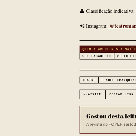
👤 Classificação indicativa
@teatroman
📲 Instagram:
QUEM APARECE NESTA MATÉ
SOL FAGANELLO
VISIBILI
TEATRO
ISABEL BRANQUIN
WHATSAPP
COPIAR LINK
Gostou desta lei
A revista do FOYER sai toda