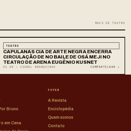
MAIS DE TEATRO
TEATRO
CAPULANAS CIA DE ARTE NEGRA ENCERRA
CIRCULAÇÃO DE NO BAILE DE OSÁ MEJI NO
TEATRO DE ARENA EUGÊNIO KUSNET
05.08 — ISABEL BRANQUINHA
COMPARTILHAR ↗
FOYER
r
A Revista
 Por Bruno
Enciclopédia
Quem somos
tro em Cena
Contato