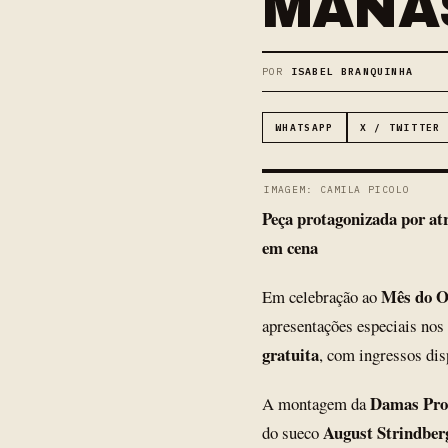
MANÁ
POR
ISABEL BRANQUINHA
WHATSAPP
X / TWITTER
IMAGEM: CAMILA PICOLO
Peça protagonizada por atri
em cena
Mês do 
Em celebração ao
apresentações especiais nos
gratuita
, com ingressos dis
Damas Pro
A montagem da
August Strindber
do sueco