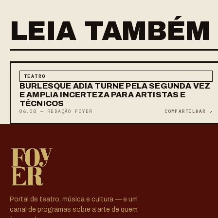
LEIA TAMBÉM
TEATRO
BURLESQUE ADIA TURNÊ PELA SEGUNDA VEZ
E AMPLIA INCERTEZA PARA ARTISTAS E
TÉCNICOS
06.08 — REDAÇÃO FOYER
COMPARTILHAR ↗
Portal de teatro, música e cultura — e um
canal de programas sobre a arte de quem