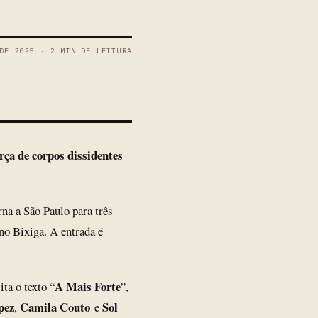
DE 2025 · 2 MIN DE LEITURA
orça de corpos dissidentes
na a São Paulo para três
 no Bixiga. A entrada é
A Mais Forte
ta o texto “
”,
pez
Camila Couto
Sol
,
e