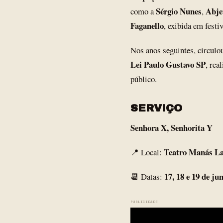
Sérgio Nunes
Abje
como a
,
Faganello
, exibida em fest
Nos anos seguintes, circulo
Lei Paulo Gustavo SP
, rea
público.
SERVIÇO
Senhora X, Senhorita Y
Teatro Manás La
📍 Local:
17, 18 e 19 de ju
📆 Datas:
PUBLICIDADE