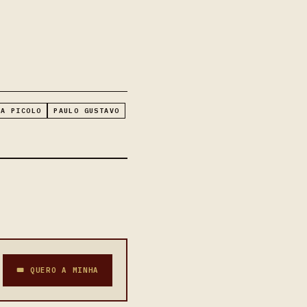
LA PICOLO
PAULO GUSTAVO
🎟 QUERO A MINHA