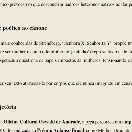
ico provocativo que desconstrói padrões heteronormativos ao dar 
e poética ao cânone
 mais conhecidas de Strindberg, “Senhora X, Senhorita Y” propõe 
 é ser mulher e como o feminino foi (e ainda é) representado na his
 espetáculo questiona os papéis impostos às mulheres, tensionando-os
er seu texto atravessado por corpos que ele nunca imaginou em cena?
jetória
Oficina Cultural Oswald de Andrade
ampl
na
, a peça percorreu um
Prêmio Aplauso Brasil
19, foi indicada ao
como Melhor Dramaturgi