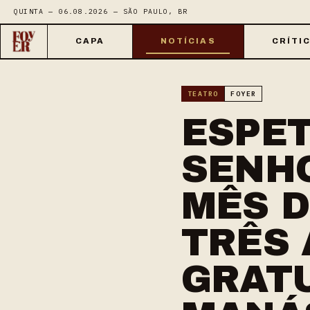
QUINTA — 06.08.2026 — SÃO PAULO, BR
CAPA
NOTÍCIAS
CRÍTI
TEATRO
FOYER
ESPET
SENHO
MÊS 
TRÊS
GRATU