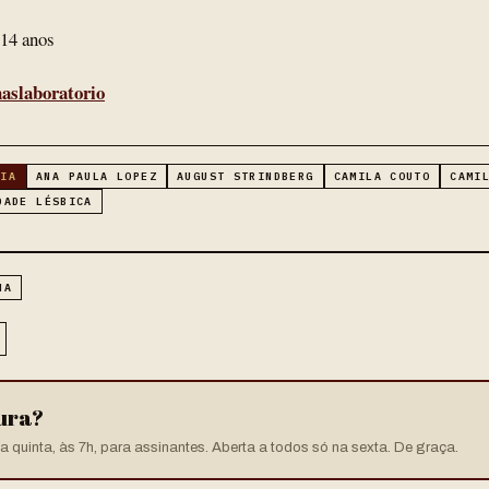
: 14 anos
aslaboratorio
RIA
ANA PAULA LOPEZ
AUGUST STRINDBERG
CAMILA COUTO
CAMI
DADE LÉSBICA
HA
tura?
 quinta, às 7h, para assinantes. Aberta a todos só na sexta. De graça.