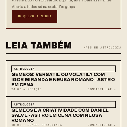
A revista do FOYER sai toda quinta, às 7h, para assinantes.
Aberta a todos só na sexta. De graça.
🎟 QUERO A MINHA
LEIA TAMBÉM
MAIS DE ASTROLOGIA
ASTROLOGIA
GÊMEOS: VERSÁTIL OU VOLÁTIL? COM
IGOR MIRANDA E NEUSA ROMANO - ASTRO
EM CENA
24.06 — REDAÇÃO
COMPARTILHAR ↗
ASTROLOGIA
GÊMEOS E A CRIATIVIDADE COM DANIEL
SALVE - ASTRO EM CENA COM NEUSA
ROMANO
18.06 — ISABEL BRANQUINHA
COMPARTILHAR ↗