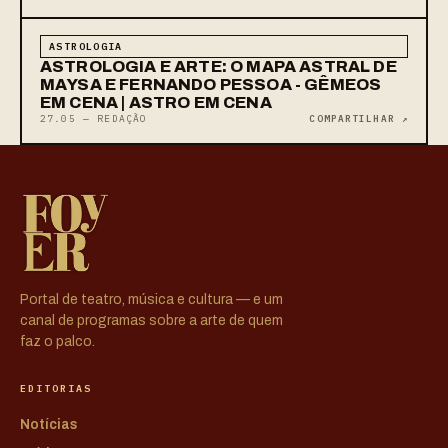
ASTROLOGIA
ASTROLOGIA E ARTE: O MAPA ASTRAL DE
MAYSA E FERNANDO PESSOA - GÊMEOS
EM CENA | ASTRO EM CENA
27.05 — REDAÇÃO
COMPARTILHAR ↗
Portal de teatro, música e cultura — e um
canal de programas sobre a arte de quem
faz o palco.
EDITORIAS
Notícias