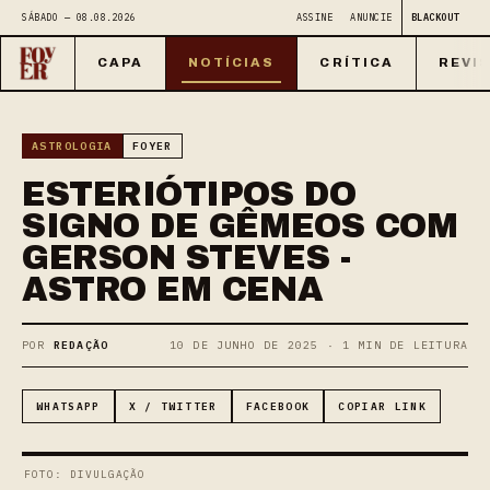
SÁBADO — 08.08.2026
ASSINE
ANUNCIE
BLACKOUT
CAPA
NOTÍCIAS
CRÍTICA
REVI
ASTROLOGIA
FOYER
ESTERIÓTIPOS DO
SIGNO DE GÊMEOS COM
GERSON STEVES -
ASTRO EM CENA
POR
REDAÇÃO
10 DE JUNHO DE 2025 · 1 MIN DE LEITURA
WHATSAPP
X / TWITTER
FACEBOOK
COPIAR LINK
FOTO: DIVULGAÇÃO