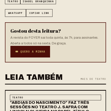
TEATRO
ISABEL BRANQUINHA
WHATSAPP
COPIAR LINK
Gostou desta leitura?
A revista do FOYER sai toda quinta, às 7h, para assinantes.
Aberta a todos só na sexta. De graça.
🎟 QUERO A MINHA
LEIA TAMBÉM
MAIS DE TEATRO
TEATRO
“ABDIAS DO NASCIMENTO” FAZ TRÊS
SESSÕES NO TEATRO J. SAFRA COM