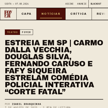
SEXTA — 07.08.2026
ASSINE
ANUNCIE
BLACKOUT
CAPA
NOTÍCIAS
CRÍTICA
REVI
TEATRO
FOYER
ESTREIA EM SP | CARMO
DALLA VECCHIA,
DOUGLAS SILVA,
FERNANDO CARUSO E
FAFY SIQUEIRA
ESTRELAM COMÉDIA
POLICIAL INTERATIVA
“CORTE FATAL”
POR
ISABEL BRANQUINHA
7 DE AGOSTO DE 2025 · 2 MIN DE LEITURA