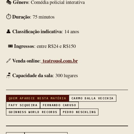
Gênero
🎭
: Comédia policial interativa
Duração
⏱
: 75 minutos
Classificação indicativa
👤
: 14 anos
Ingressos
🎟
: entre R$24 e R$150
Venda online
teatrouol.com.br
🔗
:
Capacidade da sala
🪑
: 300 lugares
QUEM APARECE NESTA MATÉRIA
CARMO DALLA VECCHIA
FAFY SIQUEIRA
FERNANDO CARUSO
GUINNESS WORLD RECORDS
PEDRO NESCHLING