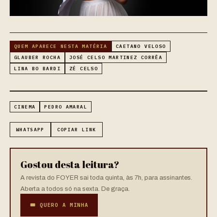
QUEM APARECE NESTA MATÉRIA
CAETANO VELOSO
GLAUBER ROCHA
JOSÉ CELSO MARTINEZ CORRÊA
LINA BO BARDI
ZÉ CELSO
CINEMA
PEDRO AMARAL
WHATSAPP
COPIAR LINK
Gostou desta leitura?
A revista do FOYER sai toda quinta, às 7h, para assinantes.
Aberta a todos só na sexta. De graça.
🎟 QUERO A MINHA