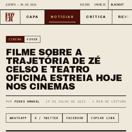
QUINTA — 06.08.2026
ASSINE
ANUNCIE
BLACKOUT
CAPA
NOTÍCIAS
CRÍTICA
REVI
CINEMA
FOYER
FILME SOBRE A
TRAJETÓRIA DE ZÉ
CELSO E TEATRO
OFICINA ESTREIA HOJE
NOS CINEMAS
POR
PEDRO AMARAL
19 DE JULHO DE 2023 · 1 MIN DE LEITURA
WHATSAPP
X / TWITTER
FACEBOOK
COPIAR LINK