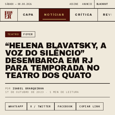
SÁBADO — 08.08.2026
ASSINE
ANUNCIE
BLACKOUT
CAPA
NOTÍCIAS
CRÍTICA
REVI
TEATRO
FOYER
“HELENA BLAVATSKY, A
VOZ DO SILÊNCIO”
DESEMBARCA EM RJ
PARA TEMPORADA NO
TEATRO DOS QUATO
POR
ISABEL BRANQUINHA
17 DE OUTUBRO DE 2023 · 1 MIN DE LEITURA
WHATSAPP
X / TWITTER
FACEBOOK
COPIAR LINK