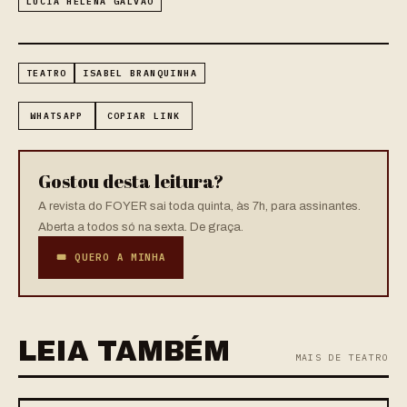
LÚCIA HELENA GALVÃO
TEATRO
ISABEL BRANQUINHA
WHATSAPP
COPIAR LINK
Gostou desta leitura?
A revista do FOYER sai toda quinta, às 7h, para assinantes.
Aberta a todos só na sexta. De graça.
🎟 QUERO A MINHA
LEIA TAMBÉM
MAIS DE TEATRO