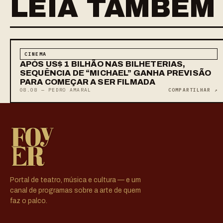
LEIA TAMBÉM
CINEMA
APÓS US$ 1 BILHÃO NAS BILHETERIAS,
SEQUÊNCIA DE “MICHAEL” GANHA PREVISÃO
PARA COMEÇAR A SER FILMADA
08.08 — PEDRO AMARAL
COMPARTILHAR ↗
Portal de teatro, música e cultura — e um
canal de programas sobre a arte de quem
faz o palco.