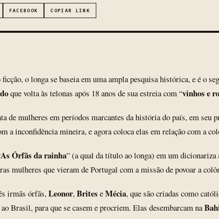
FACEBOOK
COPIAR LINK
 ficção, o longa se baseia em uma ampla pesquisa histórica, e é o 
ldo
vinhos e r
que volta às telonas após 18 anos de sua estreia com “
ta de mulheres em períodos marcantes da história do país, em seu pr
m a inconfidência mineira, e agora coloca elas em relação com a col
As Órfãs da rainha
“
” (a qual da título ao longa) em um dicionariza a
as mulheres que vieram de Portugal com a missão de povoar a colôn
Leonor
Brites
Mécia
rês irmãs órfãs,
,
e
, que são criadas como católi
Bah
o ao Brasil, para que se casem e procriem. Elas desembarcam na