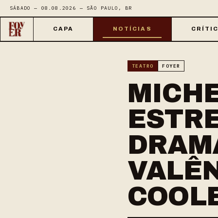
SÁBADO — 08.08.2026 — SÃO PAULO, BR
CAPA
NOTÍCIAS
CRÍTI
TEATRO
FOYER
MICHE
ESTRE
DRAMÁ
VALÊN
COOLE