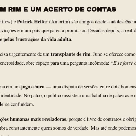
UM RIM E UM ACERTO DE CONTAS
Patrick Heffer
ittow) e
(Amorim) são amigos desde a adolescência.
vicções em um país que parecia promissor. Décadas depois, a realid
 pelas frustrações da vida adulta
.
transplante de rim
ecisa urgentemente de um
, Juno se oferece como
generosidade, abre espaço para uma pergunta incômoda:
“E se fosse 
jogo cênico
lema em um
— uma disputa de versões entre dois homens 
e identidade. No palco, o público assiste a uma batalha de palavras 
de
se confundem.
ações humanas mais reveladoras
, porque é livre de contratos e ob
mbra constantemente quem somos de verdade. Mas até onde podemos i