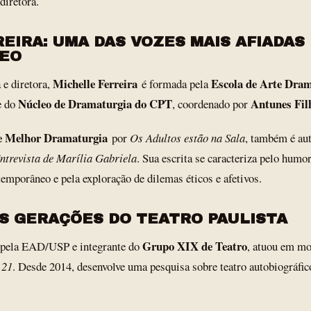
 diretora.
EIRA: UMA DAS VOZES MAIS AFIADAS
EO
Michelle Ferreira
Escola de Arte Dra
 e diretora,
é formada pela
Núcleo de Dramaturgia do CPT
Antunes Fil
e do
, coordenado por
de Melhor Dramaturgia
por
Os Adultos estão na Sala
, também é au
ntrevista de Marília Gabriela
. Sua escrita se caracteriza pelo humor
mporâneo e pela exploração de dilemas éticos e afetivos.
S GERAÇÕES DO TEATRO PAULISTA
Grupo XIX de Teatro
 pela EAD/USP e integrante do
, atuou em m
 21
. Desde 2014, desenvolve uma pesquisa sobre teatro autobiográfi