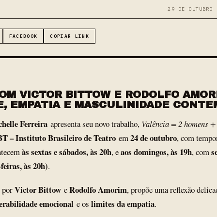
29 DE OUTUBRO 
FACEBOOK
COPIAR LINK
OM VICTOR BITTOW E RODOLFO AMOR
E, EMPATIA E MASCULINIDADE CONT
helle Ferreira
apresenta seu novo trabalho,
Valência = 2 homens + 
BT – Instituto Brasileiro de Teatro
24 de outubro
em
, com tempo
às sextas e sábados, às 20h
aos domingos, às 19h
s
ontecem
, e
, com
eiras, às 20h)
.
Victor Bittow
Rodolfo Amorim
o por
e
, propõe uma reflexão delica
erabilidade emocional
limites da empatia
e os
.