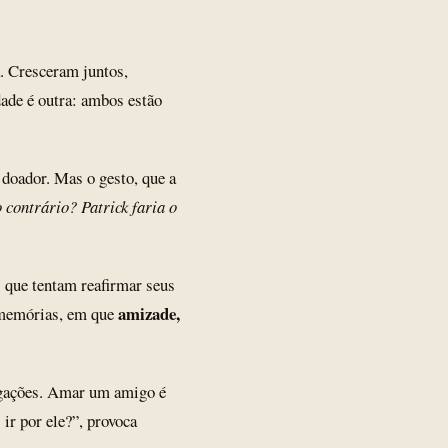
 Cresceram juntos,
ade é outra: ambos estão
 doador. Mas o gesto, que a
o contrário? Patrick faria o
que tentam reafirmar seus
amizade,
e memórias, em que
rigações. Amar um amigo é
r por ele?”, provoca