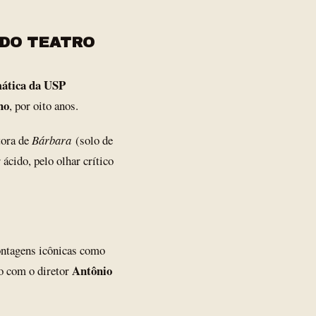
 DO TEATRO
mática da USP
ho
, por oito anos.
tora de
Bárbara
(solo de
 ácido, pelo olhar crítico
ontagens icônicas como
Antônio
co com o diretor