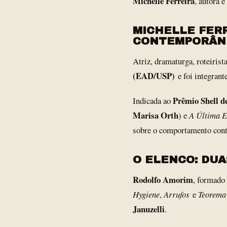
Michelle Ferreira
, autora e
MICHELLE FERR
CONTEMPORÂN
Atriz, dramaturga, roteirista
(EAD/USP)
e foi integrant
Prêmio Shell 
Indicada ao
Marisa Orth
) e
A Última E
sobre o comportamento conte
O ELENCO: DUA
Rodolfo Amorim
, formado
Hygiene
,
Arrufos
e
Teorema
Januzelli
.