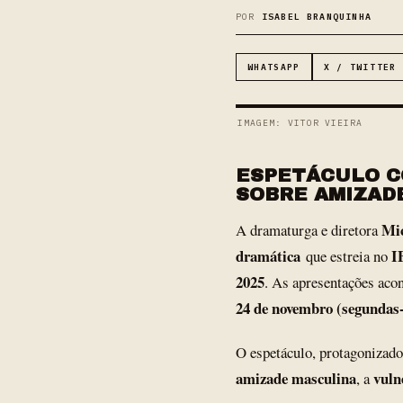
POR
ISABEL BRANQUINHA
WHATSAPP
X / TWITTER
IMAGEM: VITOR VIEIRA
ESPETÁCULO C
SOBRE AMIZAD
Mic
A dramaturga e diretora
dramática
I
que estreia no
2025
. As apresentações ac
24 de novembro (segundas-f
O espetáculo, protagonizad
amizade masculina
vuln
, a