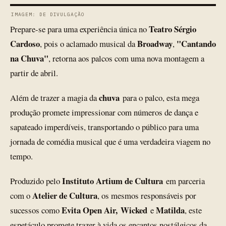
IMAGEM: DE DIVULGAÇÃO
Teatro Sérgio
Prepare-se para uma experiência única no
Cardoso
Broadway
"Cantando
, pois o aclamado musical da
,
na Chuva"
, retorna aos palcos com uma nova montagem a
partir de abril.
chuva
Além de trazer a magia da
para o palco, esta mega
produção promete impressionar com números de dança e
sapateado imperdíveis, transportando o público para uma
jornada de comédia musical que é uma verdadeira viagem no
tempo.
Instituto Artium de Cultura
Produzido pelo
em parceria
Atelier de Cultura
com o
, os mesmos responsáveis por
Evita Open Air, Wicked
Matilda
sucessos como
e
, este
espetáculo promete trazer à vida os encantos nostálgicos da