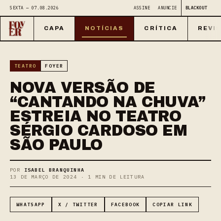
SEXTA — 07.08.2026
ASSINE
ANUNCIE
BLACKOUT
CAPA
NOTÍCIAS
CRÍTICA
REVI
TEATRO
FOYER
NOVA VERSÃO DE
“CANTANDO NA CHUVA”
ESTREIA NO TEATRO
SÉRGIO CARDOSO EM
SÃO PAULO
POR
ISABEL BRANQUINHA
13 DE MARÇO DE 2024 · 1 MIN DE LEITURA
WHATSAPP
X / TWITTER
FACEBOOK
COPIAR LINK