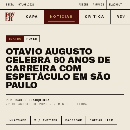
SEXTA — 07.08.2026
ASSINE
ANUNCIE
BLACKOUT
CAPA
NOTÍCIAS
CRÍTICA
REVI
TEATRO
FOYER
OTAVIO AUGUSTO
CELEBRA 60 ANOS DE
CARREIRA COM
ESPETÁCULO EM SÃO
PAULO
POR
ISABEL BRANQUINHA
27 DE AGOSTO DE 2023 · 2 MIN DE LEITURA
WHATSAPP
X / TWITTER
FACEBOOK
COPIAR LINK