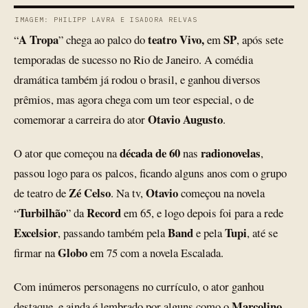
IMAGEM: PHILIPP LAVRA E ISADORA RELVAS
A Tropa
teatro Vivo,
SP
“
” chega ao palco do
em
, após sete
temporadas de sucesso no Rio de Janeiro. A comédia
dramática também já rodou o brasil, e ganhou diversos
prêmios, mas agora chega com um teor especial, o de
Otavio Augusto
comemorar a carreira do ator
.
década de 60
radionovelas
O ator que começou na
nas
,
passou logo para os palcos, ficando alguns anos com o grupo
Zé Celso
Otavio
de teatro de
. Na tv,
começou na novela
Turbilhão
Record
“
” da
em 65, e logo depois foi para a rede
Excelsior
Band
Tupi
, passando também pela
e pela
, até se
Globo
firmar na
em 75 com a novela Escalada.
Com inúmeros personagens no currículo, o ator ganhou
Marcolino
destaque, e ainda é lembrado por alguns como o