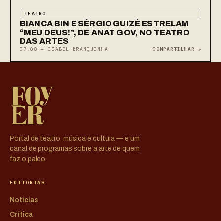
TEATRO
BIANCA BIN E SÉRGIO GUIZÉ ESTRELAM
“MEU DEUS!”, DE ANAT GOV, NO TEATRO
DAS ARTES
07.08 — ISABEL BRANQUINHA
COMPARTILHAR ↗
Portal de teatro, música e cultura — e um
canal de programas sobre a arte de quem
faz o palco.
EDITORIAS
Notícias
Crítica