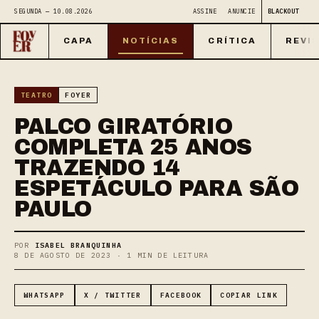
SEGUNDA — 10.08.2026
ASSINE
ANUNCIE
BLACKOUT
CAPA
NOTÍCIAS
CRÍTICA
REVI
TEATRO
FOYER
PALCO GIRATÓRIO
COMPLETA 25 ANOS
TRAZENDO 14
ESPETÁCULO PARA SÃO
PAULO
POR
ISABEL BRANQUINHA
8 DE AGOSTO DE 2023 · 1 MIN DE LEITURA
WHATSAPP
X / TWITTER
FACEBOOK
COPIAR LINK