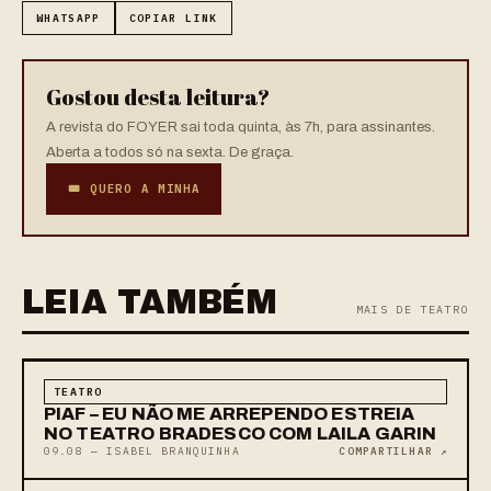
WHATSAPP
COPIAR LINK
Gostou desta leitura?
A revista do FOYER sai toda quinta, às 7h, para assinantes.
Aberta a todos só na sexta. De graça.
🎟 QUERO A MINHA
LEIA TAMBÉM
MAIS DE TEATRO
TEATRO
PIAF – EU NÃO ME ARREPENDO ESTREIA
NO TEATRO BRADESCO COM LAILA GARIN
09.08 — ISABEL BRANQUINHA
COMPARTILHAR ↗