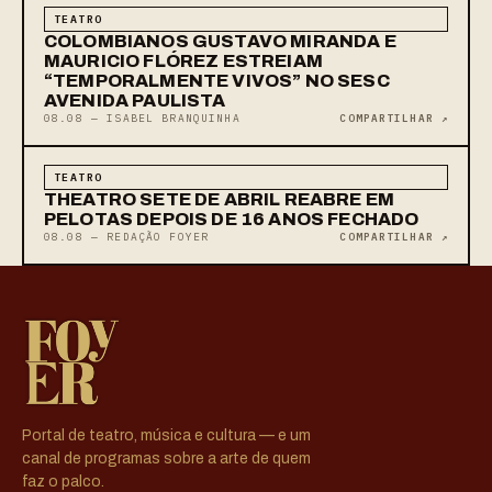
TEATRO
COLOMBIANOS GUSTAVO MIRANDA E
MAURICIO FLÓREZ ESTREIAM
“TEMPORALMENTE VIVOS” NO SESC
AVENIDA PAULISTA
08.08 — ISABEL BRANQUINHA
COMPARTILHAR ↗
TEATRO
THEATRO SETE DE ABRIL REABRE EM
PELOTAS DEPOIS DE 16 ANOS FECHADO
08.08 — REDAÇÃO FOYER
COMPARTILHAR ↗
Portal de teatro, música e cultura — e um
canal de programas sobre a arte de quem
faz o palco.