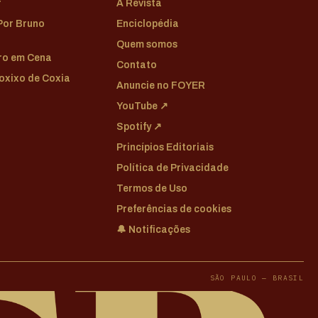
r
A Revista
 Por Bruno
Enciclopédia
Quem somos
tro em Cena
Contato
Coxixo de Coxia
Anuncie no FOYER
YouTube ↗
Spotify ↗
Princípios Editoriais
Política de Privacidade
Termos de Uso
Preferências de cookies
🔔 Notificações
SÃO PAULO — BRASIL