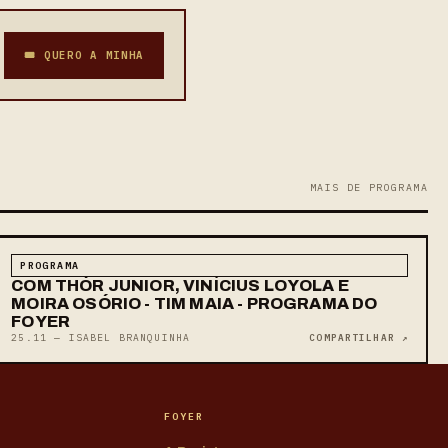
🎟 QUERO A MINHA
MAIS DE PROGRAMA
PROGRAMA
COM THÓR JUNIOR, VINÍCIUS LOYOLA E
MOIRA OSÓRIO - TIM MAIA - PROGRAMA DO
FOYER
25.11 — ISABEL BRANQUINHA
COMPARTILHAR ↗
FOYER