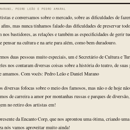
MARANO, PEDRO LEÃO E PEDRO AMARAL
stas e conversamos sobre o mercado, sobre as dificuldades de faze
e afins, mas nunca tínhamos falado das dificuldades de preservar todo
 nos bastidores, as relações e também as especificidades de gerir tu
 de pensar na cultura e na arte para além, como bem duradouro.
emos duas pessoas muito especiais, um é Secretário de Cultura e Tu
eles nos contaram diversas coisas sobre a história do teatro, de suas
ue amamos. Com vocês: Pedro Leão e Daniel Marano
 diversas fofocas sobre o meio dos famosos, mas não o de hoje não
mos de carreira a amor por montanhas russas e parques de diversão,
gem no retiro dos artistas em!
esente da Encanto Corp, que nos aprontou uma ótima, criando uma e
za nós vamos aproveitar muito ainda!