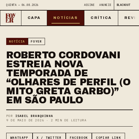
QUINTA — 06.08.2026
ASSINE
ANUNCIE
BLACKOUT
CAPA
NOTÍCIAS
CRÍTICA
REVI
NOTÍCIA
FOYER
ROBERTO CORDOVANI
ESTREIA NOVA
TEMPORADA DE
“OLHARES DE PERFIL (O
MITO GRETA GARBO)”
EM SÃO PAULO
POR
ISABEL BRANQUINHA
9 DE MAIO DE 2026 · 2 MIN DE LEITURA
WHATSAPP
X / TWITTER
FACEBOOK
COPIAR LINK