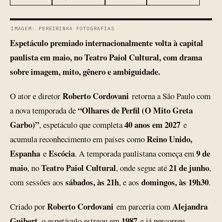
IMAGEM: PEREIRINHA FOTOGRAFIAS
Espetáculo premiado internacionalmente volta à capital
paulista em maio, no Teatro Paiol Cultural, com drama
sobre imagem, mito, gênero e ambiguidade.
Roberto Cordovani
O ator e diretor
retorna a São Paulo com
“Olhares de Perfil (O Mito Greta
a nova temporada de
Garbo)”
40 anos em 2027
, espetáculo que completa
e
Reino Unido,
acumula reconhecimento em países como
Espanha
Escócia
9 de
e
. A temporada paulistana começa em
maio
Teatro Paiol Cultural
21 de junho
, no
, onde segue até
,
sábados, às 21h
domingos, às 19h30
com sessões aos
, e aos
.
Roberto Cordovani
Alejandra
Criado por
em parceria com
Guibert
1987
, o espetáculo estreou em
e já percorreu