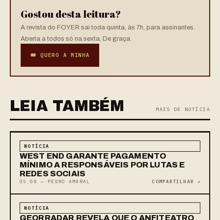
Gostou desta leitura?
A revista do FOYER sai toda quinta, às 7h, para assinantes.
Aberta a todos só na sexta. De graça.
🎟 QUERO A MINHA
LEIA TAMBÉM
MAIS DE NOTÍCIA
NOTÍCIA
WEST END GARANTE PAGAMENTO
MÍNIMO A RESPONSÁVEIS POR LUTAS E
REDES SOCIAIS
05.08 — PEDRO AMARAL
COMPARTILHAR ↗
NOTÍCIA
GEORRADAR REVELA QUE O ANFITEATRO