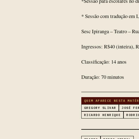
*Sessão para escolares no di
* Sessão com tradução em L
Sesc Ipiranga – Teatro – Ru
Ingressos: R$40 (inteira), 
Classificação: 14 anos
Duração: 70 minutos
QUEM APARECE NESTA MATÉ
GREGORY SLIVAR
JOSÉ FE
RICARDO HENRIQUE
RODRI