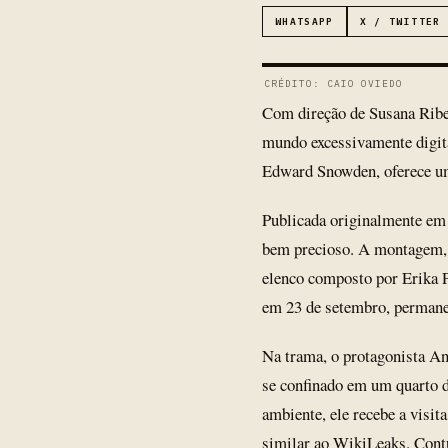
WHATSAPP
X / TWITTER
CRÉDITO: CAIO OVIEDO
Com direção de Susana Ribei
mundo excessivamente digita
Edward Snowden, oferece um
Publicada originalmente em 
bem precioso. A montagem, d
elenco composto por Erika P
em 23 de setembro, permane
Na trama, o protagonista A
se confinado em um quarto d
ambiente, ele recebe a visi
similar ao WikiLeaks. Contu