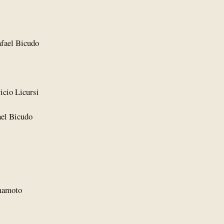
afael Bicudo
icio Licursi
ael Bicudo
amamoto