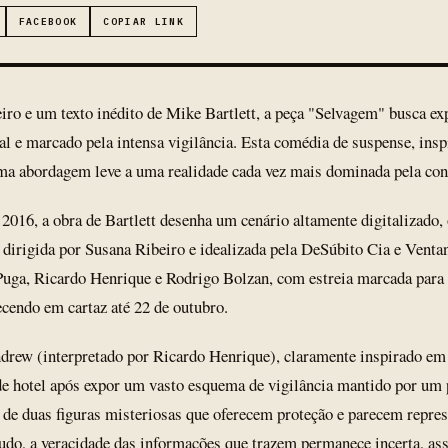
FACEBOOK
COPIAR LINK
ro e um texto inédito de Mike Bartlett, a peça "Selvagem" busca ex
l e marcado pela intensa vigilância. Esta comédia de suspense, insp
a abordagem leve a uma realidade cada vez mais dominada pela con
2016, a obra de Bartlett desenha um cenário altamente digitalizado,
irigida por Susana Ribeiro e idealizada pela DeSúbito Cia e Venta
uga, Ricardo Henrique e Rodrigo Bolzan, com estreia marcada para o
cendo em cartaz até 22 de outubro.
ndrew (interpretado por Ricardo Henrique), claramente inspirado e
e hotel após expor um vasto esquema de vigilância mantido por um 
ta de duas figuras misteriosas que oferecem proteção e parecem repr
do, a veracidade das informações que trazem permanece incerta, as