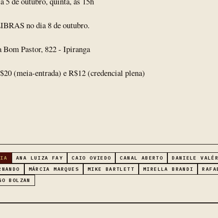
a 5 de outubro, quinta, às 15h
IBRAS no dia 8 de outubro.
a Bom Pastor, 822 - Ipiranga
R$20 (meia-entrada) e R$12 (credencial plena)
RIA
ANA LUIZA FAY
CAIO OVIEDO
CANAL ABERTO
DANIELE VALÉ
RNANDO
MÁRCIA MARQUES
MIKE BARTLETT
MIRELLA BRANDI
RAFA
GO BOLZAN