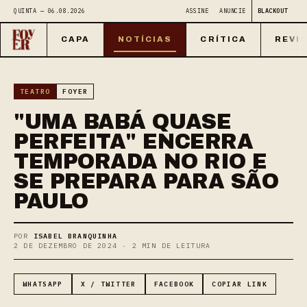
QUINTA — 06.08.2026
ASSINE
ANUNCIE
BLACKOUT
CAPA
NOTÍCIAS
CRÍTICA
REVI
TEATRO
FOYER
"UMA BABÁ QUASE
PERFEITA" ENCERRA
TEMPORADA NO RIO E
SE PREPARA PARA SÃO
PAULO
POR
ISABEL BRANQUINHA
2 DE DEZEMBRO DE 2024 · 2 MIN DE LEITURA
WHATSAPP
X / TWITTER
FACEBOOK
COPIAR LINK