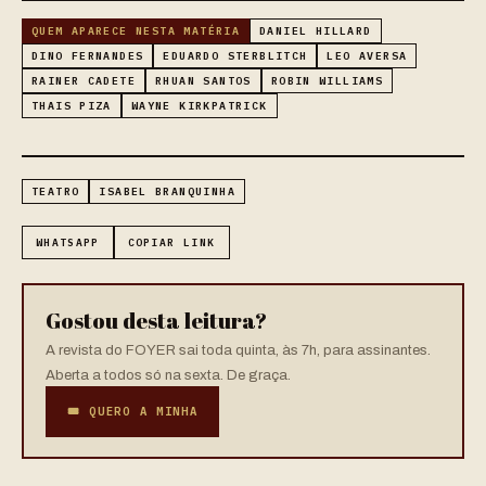
QUEM APARECE NESTA MATÉRIA
DANIEL HILLARD
DINO FERNANDES
EDUARDO STERBLITCH
LEO AVERSA
RAINER CADETE
RHUAN SANTOS
ROBIN WILLIAMS
THAIS PIZA
WAYNE KIRKPATRICK
TEATRO
ISABEL BRANQUINHA
WHATSAPP
COPIAR LINK
Gostou desta leitura?
A revista do FOYER sai toda quinta, às 7h, para assinantes.
Aberta a todos só na sexta. De graça.
🎟 QUERO A MINHA