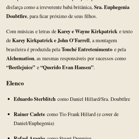
Sra. Euphegenia
disfarça como a irreverente babá britânica,
Doubtfire
, para ficar próximo de seus filhos.
Karey e Wayne Kirkpatrick
Com músicas e letras de
e texto
Karey Kirkpatrick e John O'Farrell
de
, a montagem
Touché Entretenimento
brasileira é produzida pela
e pela
Alchemation
, as mesmas responsáveis por sucessos como
“Beetlejuice”
“Querido Evan Hansen”
e
.
Elenco
Eduardo Sterblitch
como Daniel Hillard/Sra. Doubtfire
Rainer Cadete
como Tio Frank Hillard (e cover de
Daniel/Euphegenia)
Rafael Aragão
como Stuart Dunmire