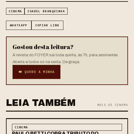
CINEMA
ISABEL BRANQUINHA
WHATSAPP
COPIAR LINK
Gostou desta leitura?
A revista do FOYER sai toda quinta, às 7h, para assinantes.
Aberta a todos só na sexta. De graça.
🎟 QUERO A MINHA
LEIA TAMBÉM
MAIS DE CINEMA
CINEMA
PAULO BETTI COBRA TRIBUTO DO