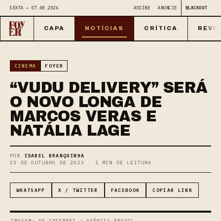
SEXTA — 07.08.2026
ASSINE
ANUNCIE
BLACKOUT
CAPA
NOTÍCIAS
CRÍTICA
REVI
CINEMA
FOYER
“VUDU DELIVERY” SERÁ
O NOVO LONGA DE
MARCOS VERAS E
NATÁLIA LAGE
POR
ISABEL BRANQUINHA
23 DE OUTUBRO DE 2023 · 1 MIN DE LEITURA
WHATSAPP
X / TWITTER
FACEBOOK
COPIAR LINK
IMAGEM: DE INTERNET / AGÊNCIA BRASIL