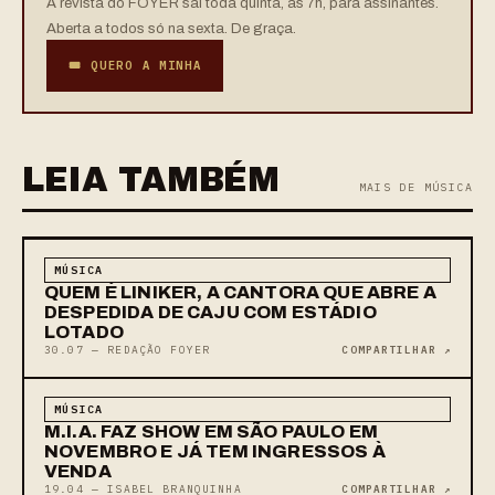
A revista do FOYER sai toda quinta, às 7h, para assinantes.
Aberta a todos só na sexta. De graça.
🎟 QUERO A MINHA
LEIA TAMBÉM
MAIS DE MÚSICA
MÚSICA
QUEM É LINIKER, A CANTORA QUE ABRE A
DESPEDIDA DE CAJU COM ESTÁDIO
LOTADO
30.07 — REDAÇÃO FOYER
COMPARTILHAR ↗
MÚSICA
M.I.A. FAZ SHOW EM SÃO PAULO EM
NOVEMBRO E JÁ TEM INGRESSOS À
VENDA
19.04 — ISABEL BRANQUINHA
COMPARTILHAR ↗