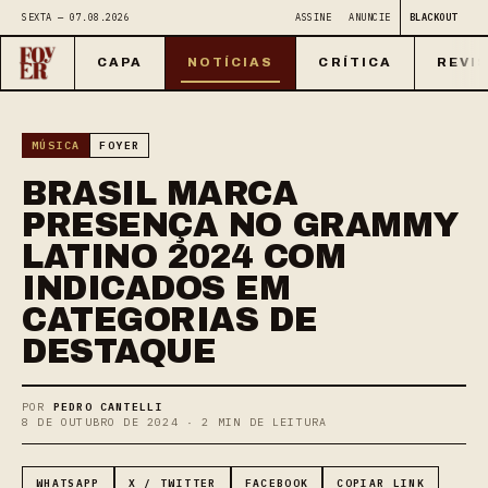
SEXTA — 07.08.2026
ASSINE
ANUNCIE
BLACKOUT
CAPA
NOTÍCIAS
CRÍTICA
REVI
MÚSICA
FOYER
BRASIL MARCA
PRESENÇA NO GRAMMY
LATINO 2024 COM
INDICADOS EM
CATEGORIAS DE
DESTAQUE
POR
PEDRO CANTELLI
8 DE OUTUBRO DE 2024 · 2 MIN DE LEITURA
WHATSAPP
X / TWITTER
FACEBOOK
COPIAR LINK