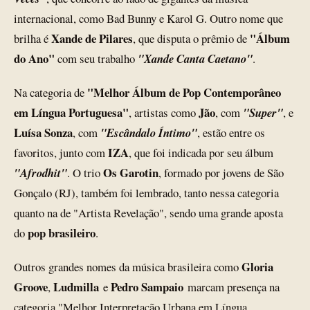
internacional, como Bad Bunny e Karol G. Outro nome que
Xande de Pilares
"Álbum
brilha é
, que disputa o prêmio de
do Ano"
com seu trabalho
"Xande Canta Caetano"
.
"Melhor Álbum de Pop Contemporâneo
Na categoria de
em Língua Portuguesa"
Jão
, artistas como
, com
"Super"
, e
Luísa Sonza
, com
"Escândalo Íntimo"
, estão entre os
IZA
favoritos, junto com
, que foi indicada por seu álbum
Os Garotin
"Afrodhit"
. O trio
, formado por jovens de São
Gonçalo (RJ), também foi lembrado, tanto nessa categoria
quanto na de "Artista Revelação", sendo uma grande aposta
pop brasileiro
do
.
Gloria
Outros grandes nomes da música brasileira como
Groove
Ludmilla
Pedro Sampaio
,
e
marcam presença na
categoria "Melhor Interpretação Urbana em Língua