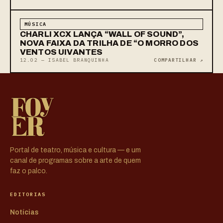
MÚSICA
CHARLI XCX LANÇA “WALL OF SOUND”,
NOVA FAIXA DA TRILHA DE “O MORRO DOS
VENTOS UIVANTES
12.02 — ISABEL BRANQUINHA
COMPARTILHAR ↗
Portal de teatro, música e cultura — e um
canal de programas sobre a arte de quem
faz o palco.
EDITORIAS
Notícias