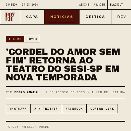
DOMINGO — 09.08.2026
ASSINE
ANUNCIE
BLACKOUT
CAPA
NOTÍCIAS
CRÍTICA
REVI
TEATRO
FOYER
'CORDEL DO AMOR SEM
FIM' RETORNA AO
TEATRO DO SESI-SP EM
NOVA TEMPORADA
POR
PEDRO AMARAL
1 DE AGOSTO DE 2023 · 1 MIN DE LEITURA
WHATSAPP
X / TWITTER
FACEBOOK
COPIAR LINK
FOTOS: PRISCILA PRADE