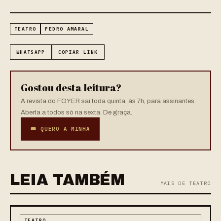
TEATRO
PEDRO AMARAL
WHATSAPP
COPIAR LINK
Gostou desta leitura?
A revista do FOYER sai toda quinta, às 7h, para assinantes.
Aberta a todos só na sexta. De graça.
🎟 QUERO A MINHA
LEIA TAMBÉM
MAIS DE TEATRO
TEATRO