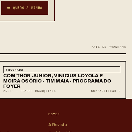
🎟 QUERO A MINHA
MAIS DE PROGRAMA
PROGRAMA
COM THÓR JUNIOR, VINÍCIUS LOYOLA E
MOIRA OSÓRIO - TIM MAIA - PROGRAMA DO
FOYER
25.11 — ISABEL BRANQUINHA
COMPARTILHAR ↗
FOYER
r
A Revista