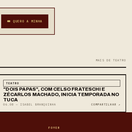
🎟 QUERO A MINHA
MAIS DE TEATRO
TEATRO
“DOIS PAPAS”, COM CELSO FRATESCHI E
ZÉCARLOS MACHADO, INICIA TEMPORADA NO
TUCA
06.08 — ISABEL BRANQUINHA
COMPARTILHAR ↗
FOYER