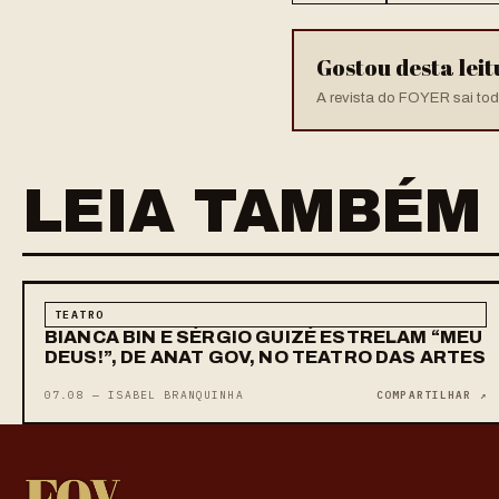
Gostou desta lei
A revista do FOYER sai toda
LEIA TAMBÉM
TEATRO
BIANCA BIN E SÉRGIO GUIZÉ ESTRELAM “MEU
DEUS!”, DE ANAT GOV, NO TEATRO DAS ARTES
07.08 — ISABEL BRANQUINHA
COMPARTILHAR ↗