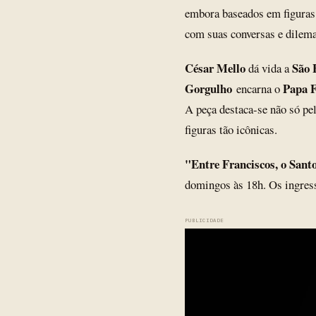
embora baseados em figuras h
com suas conversas e dilema
César Mello
São 
dá vida a
Gorgulho
Papa F
encarna o
A peça destaca-se não só pe
figuras tão icônicas.
"Entre Franciscos, o Sant
domingos às 18h. Os ingress
PUBLICIDADE