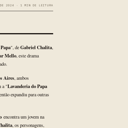
DE 2024 · 1 MIN DE LEITURA
o Papa
Gabriel Chalita
", de
,
r Mello
, este drama
ado.
s Aires
, ambos
Lavanderia do Papa
 a "
então expandiu para outras
o
encontra um jovem na
halita
, os personagens,