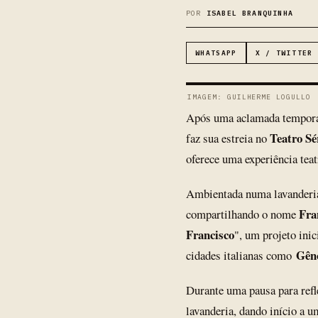
POR
ISABEL BRANQUINHA
WHATSAPP
X / TWITTER
IMAGEM: GUILHERME LOGULLO
Após uma aclamada tempor
Teatro Sé
faz sua estreia no
oferece uma experiência teat
Ambientada numa lavanderia
Fra
compartilhando o nome
Francisco
", um projeto in
Gêno
cidades italianas como
Durante uma pausa para refl
lavanderia, dando início a 