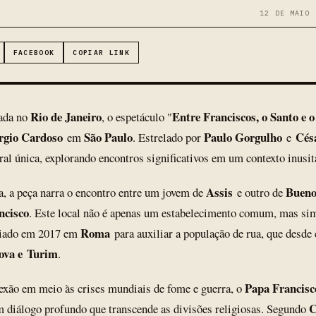
12 DE MAIO 
FACEBOOK
COPIAR LINK
Rio de Janeiro
Entre Franciscos, o Santo e 
ada no
, o espetáculo "
rgio Cardoso
São Paulo
Paulo Gorgulho
Césa
em
. Estrelado por
e
ral única, explorando encontros significativos em um contexto inusit
Assis
Bueno
, a peça narra o encontro entre um jovem de
e outro de
ncisco
. Este local não é apenas um estabelecimento comum, mas sim
Roma
iciado em 2017 em
para auxiliar a população de rua, que desde 
va e Turim
.
Papa Francisc
exão em meio às crises mundiais de fome e guerra, o
C
um diálogo profundo que transcende as divisões religiosas. Segundo