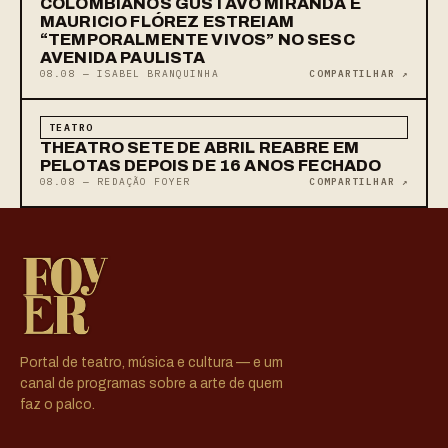
COLOMBIANOS GUSTAVO MIRANDA E
MAURICIO FLÓREZ ESTREIAM
“TEMPORALMENTE VIVOS” NO SESC
AVENIDA PAULISTA
08.08 — ISABEL BRANQUINHA
COMPARTILHAR ↗
TEATRO
THEATRO SETE DE ABRIL REABRE EM
PELOTAS DEPOIS DE 16 ANOS FECHADO
08.08 — REDAÇÃO FOYER
COMPARTILHAR ↗
Portal de teatro, música e cultura — e um
canal de programas sobre a arte de quem
faz o palco.