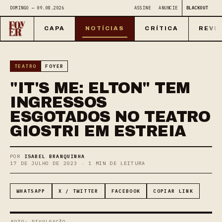
DOMINGO — 09.08.2026
ASSINE
ANUNCIE
BLACKOUT
CAPA
NOTÍCIAS
CRÍTICA
REVI
TEATRO
FOYER
"IT'S ME: ELTON" TEM
INGRESSOS
ESGOTADOS NO TEATRO
GIOSTRI EM ESTREIA
POR
ISABEL BRANQUINHA
17 DE JULHO DE 2023 · 1 MIN DE LEITURA
WHATSAPP
X / TWITTER
FACEBOOK
COPIAR LINK
FOTO: DIVULGAÇÃO