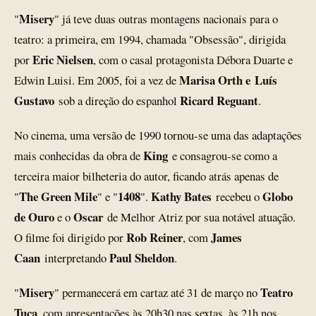
Misery
"
" já teve duas outras montagens nacionais para o
teatro: a primeira, em 1994, chamada "Obsessão", dirigida
Eric Nielsen
por
, com o casal protagonista Débora Duarte e
Marisa Orth e Luís
Edwin Luisi. Em 2005, foi a vez de
Gustavo
Ricard Reguant
sob a direção do espanhol
.
No cinema, uma versão de 1990 tornou-se uma das adaptações
King
mais conhecidas da obra de
e consagrou-se como a
terceira maior bilheteria do autor, ficando atrás apenas de
The Green Mile
1408
Kathy Bates
Globo
"
" e "
".
recebeu o
de Ouro
Oscar
e o
de Melhor Atriz por sua notável atuação.
Rob Reiner
James
O filme foi dirigido por
, com
Caan
Paul Sheldon
interpretando
.
Misery
Teatro
"
" permanecerá em cartaz até 31 de março no
Tuca
, com apresentações às 20h30 nas sextas, às 21h nos