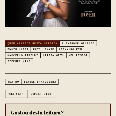
QUEM APARECE NESTA MATÉRIA
ALEXANDRE GALINDO
EDWIN LUISI
ERIC LENATE
LEEKYUNG KIM
MARCELLO AIROLDI
MARISA ORTH
MEL LISBOA
STEPHEN KING
TEATRO
ISABEL BRANQUINHA
WHATSAPP
COPIAR LINK
Gostou desta leitura?