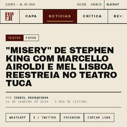
QUINTA — 06.08.2026
ASSINE
ANUNCIE
BLACKOUT
CAPA
NOTÍCIAS
CRÍTICA
REVI
TEATRO
FOYER
"MISERY" DE STEPHEN
KING COM MARCELLO
AIROLDI E MEL LISBOA
REESTREIA NO TEATRO
TUCA
POR
ISABEL BRANQUINHA
26 DE JANEIRO DE 2024 · 1 MIN DE LEITURA
WHATSAPP
X / TWITTER
FACEBOOK
COPIAR LINK