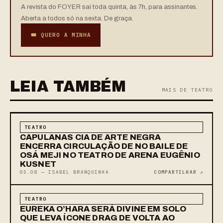
A revista do FOYER sai toda quinta, às 7h, para assinantes.
Aberta a todos só na sexta. De graça.
🎟 QUERO A MINHA
LEIA TAMBÉM
MAIS DE TEATRO
TEATRO
CAPULANAS CIA DE ARTE NEGRA
ENCERRA CIRCULAÇÃO DE NO BAILE DE
OSÁ MEJI NO TEATRO DE ARENA EUGÊNIO
KUSNET
05.08 — ISABEL BRANQUINHA
COMPARTILHAR ↗
TEATRO
EUREKA O’HARA SERÁ DIVINE EM SOLO
QUE LEVA ÍCONE DRAG DE VOLTA AO