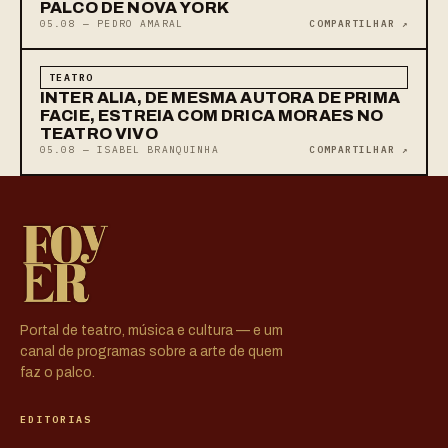
PALCO DE NOVA YORK
05.08 — PEDRO AMARAL
COMPARTILHAR ↗
TEATRO
INTER ALIA, DE MESMA AUTORA DE PRIMA
FACIE, ESTREIA COM DRICA MORAES NO
TEATRO VIVO
05.08 — ISABEL BRANQUINHA
COMPARTILHAR ↗
Portal de teatro, música e cultura — e um
canal de programas sobre a arte de quem
faz o palco.
EDITORIAS