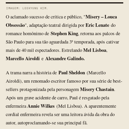
IMAGEM: LEEKYUNG KIM.
Misery – Louca
O aclamado sucesso de crítica e público, "
Obsessão
Eric Lenate
", adaptação teatral dirigida por
do
Stephen King
romance homônimo de
, retorna aos palcos de
São Paulo para sua tão aguardada 3ª temporada, após cativar
Mel Lisboa
mais de 40 mil espectadores. Estrelando
,
Marcello Airoldi
Alexandre Galindo.
e
Paul Sheldon
A trama narra a história de
(Marcello
Airoldi), um renomado escritor famoso por sua série de best-
Misery Chastain
sellers protagonizada pela personagem
.
Após um grave acidente de carro, Paul é resgatado pela
Annie Wilkes
enfermeira
(Mel Lisboa). A aparentemente
cordial enfermeira revela ser uma leitora ávida da obra do
autor, autoproclamando-se sua principal fã.