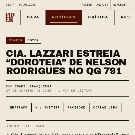
SEXTA — 07.08.2026
ASSINE
ANUNCIE
BLACKOUT
CAPA
NOTÍCIAS
CRÍTICA
REVI
TEATRO
FOYER
CIA. LAZZARI ESTREIA
“DOROTEIA” DE NELSON
RODRIGUES NO QG 791
POR
ISABEL BRANQUINHA
27 DE JANEIRO DE 2025 · 1 MIN DE LEITURA
WHATSAPP
X / TWITTER
FACEBOOK
COPIAR LINK
IMAGEM: CAIO GRACO
Cia. Lazzari
“Doroteia”
A
inicia 2024 com a estreia de
, uma