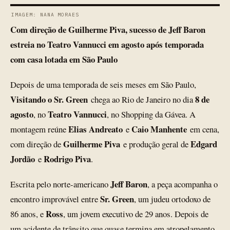
IMAGEM: NANA MORAES
Com direção de Guilherme Piva, sucesso de Jeff Baron
estreia no Teatro Vannucci em agosto após temporada
com casa lotada em São Paulo
Depois de uma temporada de seis meses em São Paulo,
Visitando o Sr. Green
8 de
chega ao Rio de Janeiro no dia
agosto
Teatro Vannucci
, no
, no Shopping da Gávea. A
Elias Andreato
Caio Manhente
montagem reúne
e
em cena,
Guilherme Piva
Edgard
com direção de
e produção geral de
Jordão
Rodrigo Piva
e
.
Jeff Baron
Escrita pelo norte-americano
, a peça acompanha o
Sr. Green
encontro improvável entre
, um judeu ortodoxo de
Ross
86 anos, e
, um jovem executivo de 29 anos. Depois de
um acidente de trânsito que quase termina em atropelamento,