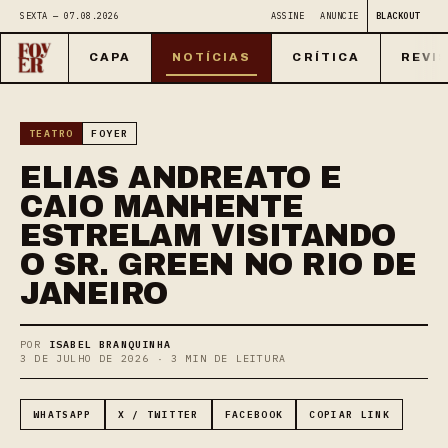
SEXTA — 07.08.2026
ASSINE
ANUNCIE
BLACKOUT
CAPA
NOTÍCIAS
CRÍTICA
REVI
TEATRO
FOYER
ELIAS ANDREATO E
CAIO MANHENTE
ESTRELAM VISITANDO
O SR. GREEN NO RIO DE
JANEIRO
POR
ISABEL BRANQUINHA
3 DE JULHO DE 2026 · 3 MIN DE LEITURA
WHATSAPP
X / TWITTER
FACEBOOK
COPIAR LINK