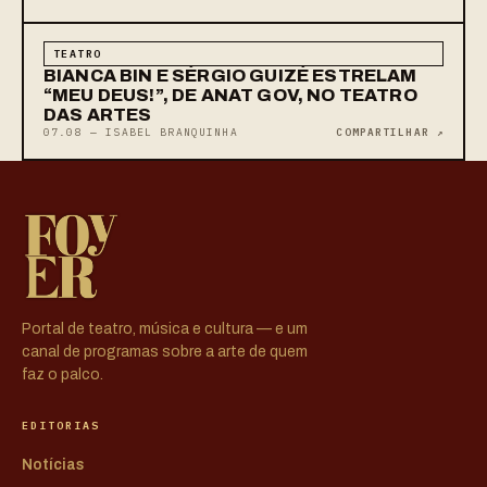
TEATRO
BIANCA BIN E SÉRGIO GUIZÉ ESTRELAM
“MEU DEUS!”, DE ANAT GOV, NO TEATRO
DAS ARTES
07.08 — ISABEL BRANQUINHA
COMPARTILHAR ↗
Portal de teatro, música e cultura — e um
canal de programas sobre a arte de quem
faz o palco.
EDITORIAS
Notícias