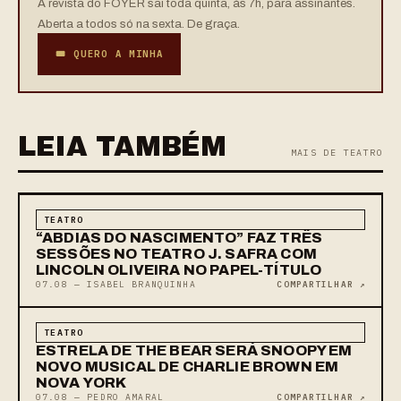
A revista do FOYER sai toda quinta, às 7h, para assinantes.
Aberta a todos só na sexta. De graça.
🎟 QUERO A MINHA
LEIA TAMBÉM
MAIS DE TEATRO
TEATRO
“ABDIAS DO NASCIMENTO” FAZ TRÊS
SESSÕES NO TEATRO J. SAFRA COM
LINCOLN OLIVEIRA NO PAPEL-TÍTULO
07.08 — ISABEL BRANQUINHA
COMPARTILHAR ↗
TEATRO
ESTRELA DE THE BEAR SERÁ SNOOPY EM
NOVO MUSICAL DE CHARLIE BROWN EM
NOVA YORK
07.08 — PEDRO AMARAL
COMPARTILHAR ↗